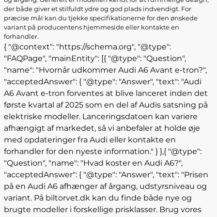
der både giver et stilfuldt ydre og god plads indvendigt. For
præcise mål kan du tjekke specifikationerne for den ønskede
variant på producentens hjemmeside eller kontakte en
forhandler.
{ "@context": "https://schema.org", "@type":
"FAQPage", "mainEntity": [{ "@type": "Question",
"name": "Hvornår udkommer Audi A6 Avant e-tron?",
"acceptedAnswer": { "@type": "Answer", "text": "Audi
A6 Avant e-tron forventes at blive lanceret inden det
første kvartal af 2025 som en del af Audis satsning på
elektriske modeller. Lanceringsdatoen kan variere
afhængigt af markedet, så vi anbefaler at holde øje
med opdateringer fra Audi eller kontakte en
forhandler for den nyeste information." } },{ "@type":
"Question", "name": "Hvad koster en Audi A6?",
"acceptedAnswer": { "@type": "Answer", "text": "Prisen
på en Audi A6 afhænger af årgang, udstyrsniveau og
variant. På biltorvet.dk kan du finde både nye og
brugte modeller i forskellige prisklasser. Brug vores