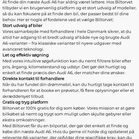
At finde din næste Audi A6 har aldrig været lettere. Hos Biltorvet
tilbyder vi en brugervenlig platform og et stort udvalg af modeller,
så du kan fokusere på at finde den bil, der passer bedst til dine
behov. Her er nogle af fordelene ved at vælge Biltorvet:
Stort udvalg af biler
Vores samarbejde med forhandlere i hele Danmark sikrer, at du
altid har adgang til et bredt udvalg af både nye og brugte Audi
A6-varianter – fra klassiske varianter til nyere udgaver med
avanceret teknologi.
Let og effektiv søgning
Med vores intuitive søgefunktion kan du nemt filtrere biler efter
pris, årgang, kilometerstand og udstyr. Det gør det hurtigt og
enkelt at finde præcis den Audi A6, der matcher dine ønsker.
Direkte kontakt til forhandlere
Når du har fundet din drømmebil, kan du hurtigt tage kontakt til
forhandleren for at booke en prøvetur, få flere oplysninger eller et
skræddersyet tilbud.
Gratis og tryg platform
Biltorvet er 100% gratis for dig som køber. Vores mission er at gøre
bilkøbet så nemt og trygt som muligt uden skjulte gebyrer eller
ekstra omkostninger.
Med Biltorvet får du en bilportal, der gør det enkelt at finde og
købe din næste Audi A6. Hvis du gerne vil holde dig opdateret på
relevante A6-varianter, der opfylder dine specifikke krav, kan du