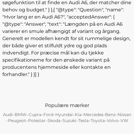
søgefunktion til at finde en Audi A6, der matcher dine
behov og budget." } },{ "@type": "Question", "name":
"Hvor lang er en Audi A6?", "acceptedAnswer": {
"@type": "Answer", "text": "Længden på en Audi A6
varierer en smule afhængigt af variant og årgang.
Generelt er modellen kendt for sit rummelige design,
der både giver et stilfuldt ydre og god plads
indvendigt. For præcise mål kan du tjekke
specifikationerne for den ønskede variant på
producentens hjemmeside eller kontakte en
forhandler." } }] }
Populære mærker
Audi
BMW
Cupra
Ford
Hyundai
Kia
Mercedes-Benz
Nissan
–
–
–
–
–
–
–
Peugeot
Polestar
Skoda
Suzuki
Tesla
Toyota
Volvo
VW
–
–
–
–
–
–
–
–