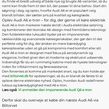
du finde et bredt udvalg af både nye og brugte A6-varianter, så du
nemt kan finde frem til den bil, der passer til dine behov. Start din
søgning i dag, og oplev, hvorfor Audi A6 er et populært valg
blandt bilister, der sætter pris på kvalitet og køreglæde.
Oplev Audi A6 e-tron – for dig, der gerne vil køre elektrisk
Audi A6 e-tron markerer næste skridt i Audis elektriske satsning
og kombinerer det ikoniske A6-design med fremtidens teknologi.
Den fuldelektriske luksusbil byder på en imponerende
rækkevidde og avancerede køreegenskaber, der gør den til det
perfekte valg for dig, der ønsker en mere bæredygtig
køreoplevelse uden at gå på kompromis med komfort eller stil.
Audi A6 e-tron er designet med fokus på aerodynamik og
elegance, hvilket giver den et moderne og eksklusivt udseende.
Indvendigt får du en rummelig kabine med de nyeste teknologier
inden for infotainment og førerassistance.
Den forventes at komme på markedet snart, og du kan holde øje
med
biltorvet.dk
for opdateringer, så du er blandt de første til at
opleve denne elektriske nyhed. Oplev, hvordan Audi redefinerer
luksus og bæredygtighed med A6 e-tron.
Læs også
:
Vi anmelder den imponerende Audi Q6 e-tron
Derfor skal du overveje at købe din næste Audi A6 via
Biltorvet