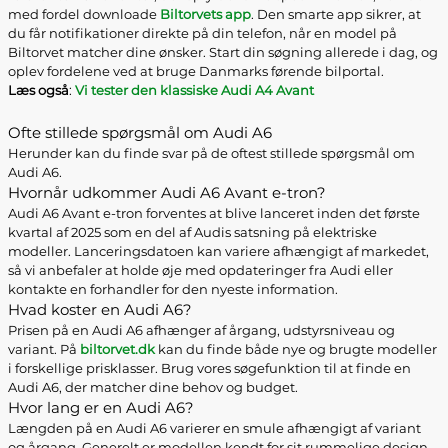
med fordel downloade
Biltorvets app
. Den smarte app sikrer, at
du får notifikationer direkte på din telefon, når en model på
Biltorvet matcher dine ønsker. Start din søgning allerede i dag, og
oplev fordelene ved at bruge Danmarks førende bilportal.
Læs også
:
Vi tester den klassiske Audi A4 Avant
Ofte stillede spørgsmål om Audi A6
Herunder kan du finde svar på de oftest stillede spørgsmål om
Audi A6.
Hvornår udkommer Audi A6 Avant e-tron?
Audi A6 Avant e-tron forventes at blive lanceret inden det første
kvartal af 2025 som en del af Audis satsning på elektriske
modeller. Lanceringsdatoen kan variere afhængigt af markedet,
så vi anbefaler at holde øje med opdateringer fra Audi eller
kontakte en forhandler for den nyeste information.
Hvad koster en Audi A6?
Prisen på en Audi A6 afhænger af årgang, udstyrsniveau og
variant. På
biltorvet.dk
kan du finde både nye og brugte modeller
i forskellige prisklasser. Brug vores søgefunktion til at finde en
Audi A6, der matcher dine behov og budget.
Hvor lang er en Audi A6?
Længden på en Audi A6 varierer en smule afhængigt af variant
og årgang. Generelt er modellen kendt for sit rummelige design,