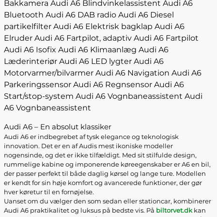
Bakkamera
Audi A6 Blindvinkelassistent
Audi A6
Bluetooth
Audi A6 DAB radio
Audi A6 Diesel
partikelfilter
Audi A6 Elektrisk bagklap
Audi A6
Elruder
Audi A6 Fartpilot, adaptiv
Audi A6 Fartpilot
Audi A6 Isofix
Audi A6 Klimaanlæg
Audi A6
Læderinteriør
Audi A6 LED lygter
Audi A6
Motorvarmer/bilvarmer
Audi A6 Navigation
Audi A6
Parkeringssensor
Audi A6 Regnsensor
Audi A6
Start/stop-system
Audi A6 Vognbaneassistent
Audi
A6 Vognbaneassistent
Audi A6 – En absolut klassiker
Audi A6 er indbegrebet af tysk elegance og teknologisk
innovation. Det er en af Audis mest ikoniske modeller
nogensinde, og det er ikke tilfældigt. Med sit stilfulde design,
rummelige kabine og imponerende køreegenskaber er A6 en bil,
der passer perfekt til både daglig kørsel og lange ture. Modellen
er kendt for sin høje komfort og avancerede funktioner, der gør
hver køretur til en fornøjelse.
Uanset om du vælger den som sedan eller stationcar, kombinerer
Audi A6 praktikalitet og luksus på bedste vis. På
biltorvet.dk
kan