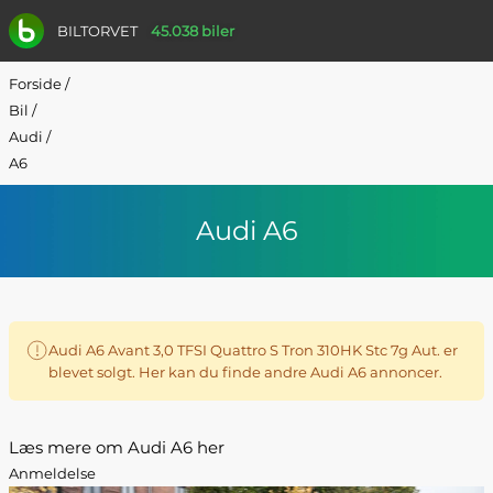
BILTORVET
45.038 biler
Forside
/
Bil
/
Audi
/
A6
Audi A6
Audi A6 Avant 3,0 TFSI Quattro S Tron 310HK Stc 7g Aut. er
blevet solgt. Her kan du finde andre Audi A6 annoncer.
Læs mere om Audi A6 her
Anmeldelse