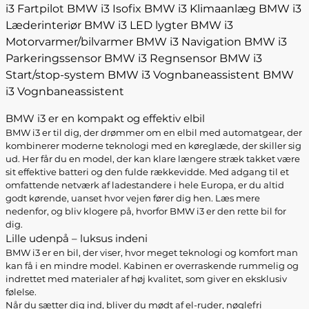
i3 Fartpilot
BMW i3 Isofix
BMW i3 Klimaanlæg
BMW i3
Læderinteriør
BMW i3 LED lygter
BMW i3
Motorvarmer/bilvarmer
BMW i3 Navigation
BMW i3
Parkeringssensor
BMW i3 Regnsensor
BMW i3
Start/stop-system
BMW i3 Vognbaneassistent
BMW
i3 Vognbaneassistent
BMW i3 er en kompakt og effektiv elbil
BMW i3 er til dig, der drømmer om en elbil med automatgear, der
kombinerer moderne teknologi med en køreglæde, der skiller sig
ud. Her får du en model, der kan klare længere stræk takket være
sit effektive batteri og den fulde rækkevidde. Med adgang til et
omfattende netværk af ladestandere i hele Europa, er du altid
godt kørende, uanset hvor vejen fører dig hen. Læs mere
nedenfor, og bliv klogere på, hvorfor BMW i3 er den rette bil for
dig.
Lille udenpå – luksus indeni
BMW i3 er en bil, der viser, hvor meget teknologi og komfort man
kan få i en mindre model. Kabinen er overraskende rummelig og
indrettet med materialer af høj kvalitet, som giver en eksklusiv
følelse.
Når du sætter dig ind, bliver du mødt af el-ruder, nøglefri