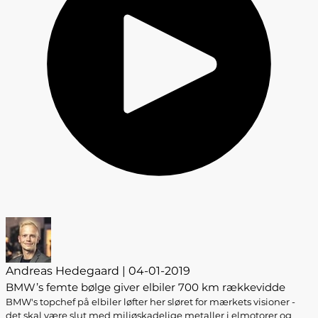
Andreas Hedegaard | 04-01-2019
BMW’s femte bølge giver elbiler 700 km rækkevidde
BMW's topchef på elbiler løfter her sløret for mærkets visioner -
det skal være slut med miljøskadelige metaller i elmotorer og