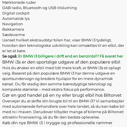
Mørktonede ruder
DAB radio, Bluetooth og USB-tilslutning
Digital cockpit
Automatisk lys
Navigation
Bakkamera
Sædevarme
Uanset hvilket ekstraudstyr bilen har, viser BMW i3 tydeligt,
hvordan den teknologiske udvikling kan omsættes til en elbil, der
er let at køre.
Se også:
Er BMW i3 billigere i drift end en benzinbil? Få svaret her
BMW i3s er den sportslige udgave af den populære elbil
Hvis du ønsker en elbil med lidt mere kraft, er BMW i3s et oplagt
valg. Baseret på den populære BMW i3 har denne udgave en
sportsundervogn og bredere hjulspor for en mere dynamisk
kørsel. Du får stadig den samme bæredygtige teknologi og
kompakte størrelse – med ekstra fokus på performance.
Gør en god handel på en ny eller brugt elbil hos Biltorvet
Overvejer du at skifte din brugte bil til en BMW i3? Vi samarbejder
med autoriserede forhandlere over hele landet, så du kan købe bil
med ro i maven. Derudover tilbyder mange af bilerne på Biltorvet
attraktiv finansiering, så du får den bedste oplevelse.
Køb din nye BMW i3 i trygge og professionelle rammer