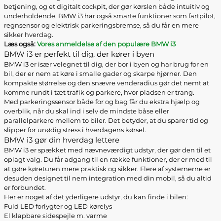
betjening, og et digitalt cockpit, der gør kørslen både intuitiv og
underholdende. BMW i3 har også smarte funktioner som fartpilot,
regnsensor og elektrisk parkeringsbremse, så du får en mere
sikker hverdag.
Læs også:
Vores anmeldelse af den populære BMW i3
BMW i3 er perfekt til dig, der kører i byen
BMW i3 er især velegnet til dig, der bor i byen og har brug for en
bil, der er nem at køre i smalle gader og skarpe hjørner. Den
kompakte størrelse og den snævre venderadius gør det nemt at
komme rundt i tæt trafik og parkere, hvor pladsen er trang.
Med parkeringssensor både for og bag får du ekstra hjælp og
overblik, når du skal ind i selv de mindste båse eller
parallelparkere mellem to biler. Det betyder, at du sparer tid og
slipper for unødig stress i hverdagens kørsel.
BMW i3 gør din hverdag lettere
BMW i3 er spækket med nævneværdigt udstyr, der gør den til et
oplagt valg. Du får adgang til en række funktioner, der er med til
at gøre køreturen mere praktisk og sikker. Flere af systemerne er
desuden designet til nem integration med din mobil, så du altid
er forbundet.
Her er noget af det yderligere udstyr, du kan finde i bilen:
Fuld LED forlygter og LED kørelys
El klapbare sidespejle m. varme