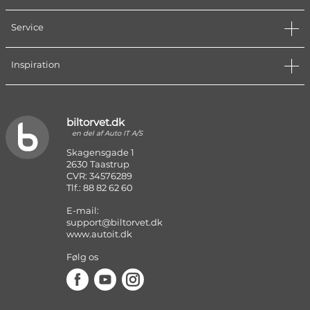
Service
Inspiration
biltorvet.dk
en del af Auto IT A/S
Skagensgade 1
2630 Taastrup
CVR: 34576289
Tlf.: 88 82 62 60
E-mail:
support@biltorvet.dk
www.autoit.dk
Følg os