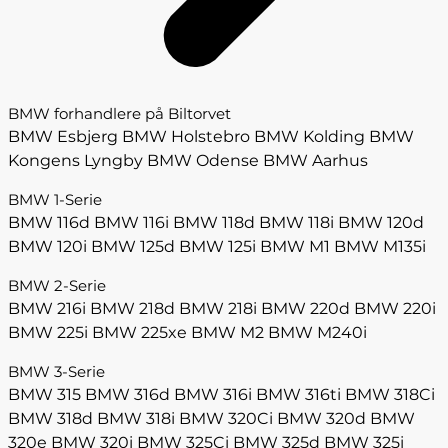
BMW forhandlere på Biltorvet
BMW Esbjerg
BMW Holstebro
BMW Kolding
BMW
Kongens Lyngby
BMW Odense
BMW Aarhus
BMW 1-Serie
BMW 116d
BMW 116i
BMW 118d
BMW 118i
BMW 120d
BMW 120i
BMW 125d
BMW 125i
BMW M1
BMW M135i
BMW 2-Serie
BMW 216i
BMW 218d
BMW 218i
BMW 220d
BMW 220i
BMW 225i
BMW 225xe
BMW M2
BMW M240i
BMW 3-Serie
BMW 315
BMW 316d
BMW 316i
BMW 316ti
BMW 318Ci
BMW 318d
BMW 318i
BMW 320Ci
BMW 320d
BMW
320e
BMW 320i
BMW 325Ci
BMW 325d
BMW 325i