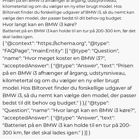
Prisen på en BMW i3 afhænger af årgang, udstyrsniveau,
kilometertal og om du vælger en ny eller brugt model. Hos
Biltorvet finder du forskellige udgaver af BMW i3, så du nemt kan
vælge den model, der passer bedst til dit behov og budget.
Hvor langt kan en BMW i3 køre?
Batteriet på en BMW i3 kan holde til en tur på 200-300 km, før det
skal lades igen.
{ "@context": "https://schema.org", "@type":
"FAQPage", "mainEntity": [{ "@type": "Question",
"name": "Hvor meget koster en BMW i3?",
"acceptedAnswer": { "@type": "Answer", "text": "Prisen
på en BMW i3 afhænger af årgang, udstyrsniveau,
kilometertal og om du vælger en ny eller brugt
model. Hos Biltorvet finder du forskellige udgaver af
BMW i3, så du nemt kan vælge den model, der passer
bedst til dit behov og budget." } },{ "@type":
"Question", "name": "Hvor langt kan en BMW i3 køre?",
"acceptedAnswer": { "@type": "Answer", "text":
"Batteriet på en BMW i3 kan holde til en tur på 200-
300 km, før det skal lades igen." } }] }