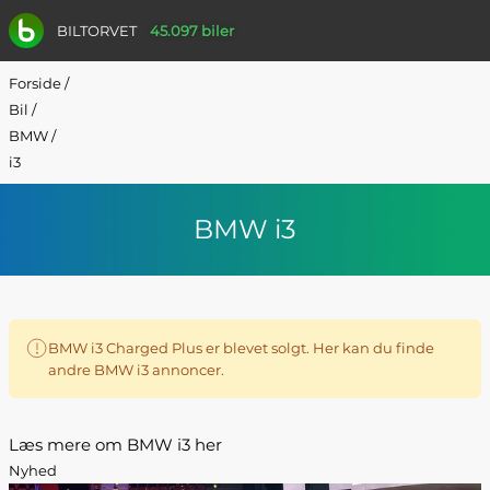
BILTORVET
45.097 biler
Forside
/
Bil
/
BMW
/
i3
BMW i3
BMW i3 Charged Plus er blevet solgt. Her kan du finde
andre BMW i3 annoncer.
Læs mere om BMW i3 her
Nyhed