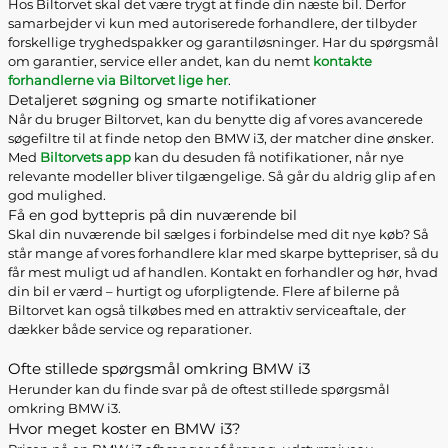
Hos Biltorvet skal det være trygt at finde din næste bil. Derfor
samarbejder vi kun med autoriserede forhandlere, der tilbyder
forskellige tryghedspakker og garantiløsninger. Har du spørgsmål
om garantier, service eller andet, kan du nemt
kontakte
forhandlerne via Biltorvet lige her
.
Detaljeret søgning og smarte notifikationer
Når du bruger Biltorvet, kan du benytte dig af vores avancerede
søgefiltre til at finde netop den BMW i3, der matcher dine ønsker.
Med
Biltorvets app
kan du desuden få notifikationer, når nye
relevante modeller bliver tilgængelige. Så går du aldrig glip af en
god mulighed.
Få en god byttepris på din nuværende bil
Skal din nuværende bil sælges i forbindelse med dit nye køb? Så
står mange af vores forhandlere klar med skarpe byttepriser, så du
får mest muligt ud af handlen. Kontakt en forhandler og hør, hvad
din bil er værd – hurtigt og uforpligtende. Flere af bilerne på
Biltorvet kan også tilkøbes med en attraktiv serviceaftale, der
dækker både service og reparationer.
Ofte stillede spørgsmål omkring BMW i3
Herunder kan du finde svar på de oftest stillede spørgsmål
omkring BMW i3.
Hvor meget koster en BMW i3?