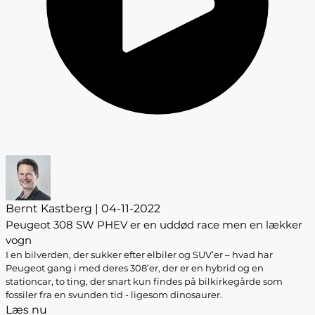
Bernt Kastberg | 04-11-2022
Peugeot 308 SW PHEV er en uddød race men en lækker
vogn
I en bilverden, der sukker efter elbiler og SUV’er – hvad har
Peugeot gang i med deres 308’er, der er en hybrid og en
stationcar, to ting, der snart kun findes på bilkirkegårde som
fossiler fra en svunden tid - ligesom dinosaurer.
Læs nu