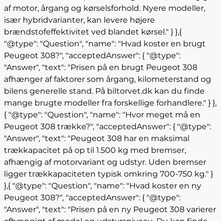
af motor, årgang og kørselsforhold. Nyere modeller,
især hybridvarianter, kan levere højere
brændstofeffektivitet ved blandet kørsel." } },{
"@type": "Question", "name": "Hvad koster en brugt
Peugeot 308?", "acceptedAnswer": { "@type":
"Answer", "text": "Prisen på en brugt Peugeot 308
afhænger af faktorer som årgang, kilometerstand og
bilens generelle stand. På biltorvet.dk kan du finde
mange brugte modeller fra forskellige forhandlere." } },
{ "@type": "Question", "name": "Hvor meget må en
Peugeot 308 trække?", "acceptedAnswer": { "@type":
"Answer", "text": "Peugeot 308 har en maksimal
trækkapacitet på op til 1.500 kg med bremser,
afhængig af motorvariant og udstyr. Uden bremser
ligger trækkapaciteten typisk omkring 700-750 kg." }
},{ "@type": "Question", "name": "Hvad koster en ny
Peugeot 308?", "acceptedAnswer": { "@type":
"Answer", "text": "Prisen på en ny Peugeot 308 varierer