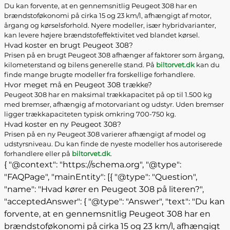
Du kan forvente, at en gennemsnitlig Peugeot 308 har en
brændstoføkonomi på cirka 15 og 23 km/l, afhængigt af motor,
årgang og kørselsforhold. Nyere modeller, især hybridvarianter,
kan levere højere brændstofeffektivitet ved blandet kørsel.
Hvad koster en brugt Peugeot 308?
Prisen på en brugt Peugeot 308 afhænger af faktorer som årgang,
kilometerstand og bilens generelle stand. På
biltorvet.dk
kan du
finde mange brugte modeller fra forskellige forhandlere.
Hvor meget må en Peugeot 308 trække?
Peugeot 308 har en maksimal trækkapacitet på op til 1.500 kg
med bremser, afhængig af motorvariant og udstyr. Uden bremser
ligger trækkapaciteten typisk omkring 700-750 kg.
Hvad koster en ny Peugeot 308?
Prisen på en ny Peugeot 308 varierer afhængigt af model og
udstyrsniveau. Du kan finde de nyeste modeller hos autoriserede
forhandlere eller på
biltorvet.dk
.
{ "@context": "https://schema.org", "@type":
"FAQPage", "mainEntity": [{ "@type": "Question",
"name": "Hvad kører en Peugeot 308 på literen?",
"acceptedAnswer": { "@type": "Answer", "text": "Du kan
forvente, at en gennemsnitlig Peugeot 308 har en
brændstoføkonomi på cirka 15 og 23 km/l, afhængigt