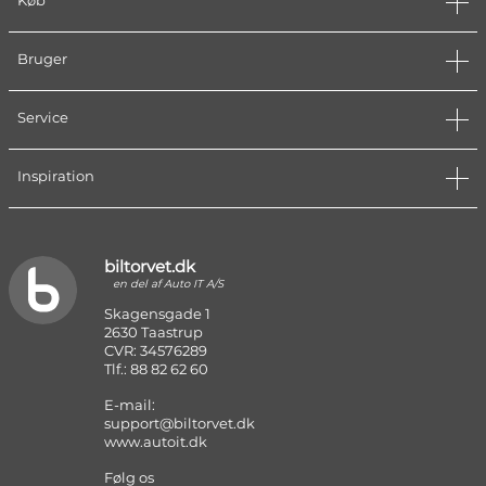
Køb
Bruger
Service
Inspiration
biltorvet.dk
en del af Auto IT A/S
Skagensgade 1
2630 Taastrup
CVR: 34576289
Tlf.: 88 82 62 60
E-mail:
support@biltorvet.dk
www.autoit.dk
Følg os