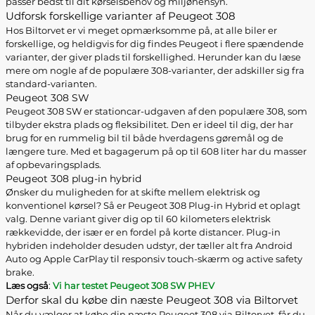
passer bedst til dit kørselsbehov og miljøhensyn.
Udforsk forskellige varianter af Peugeot 308
Hos Biltorvet er vi meget opmærksomme på, at alle biler er
forskellige, og heldigvis for dig findes Peugeot i flere spændende
varianter, der giver plads til forskellighed. Herunder kan du læse
mere om nogle af de populære 308-varianter, der adskiller sig fra
standard-varianten.
Peugeot 308 SW
Peugeot 308 SW er stationcar-udgaven af den populære 308, som
tilbyder ekstra plads og fleksibilitet. Den er ideel til dig, der har
brug for en rummelig bil til både hverdagens gøremål og de
længere ture. Med et bagagerum på op til 608 liter har du masser
af opbevaringsplads.
Peugeot 308 plug-in hybrid
Ønsker du muligheden for at skifte mellem elektrisk og
konventionel kørsel? Så er Peugeot 308 Plug-in Hybrid et oplagt
valg. Denne variant giver dig op til 60 kilometers elektrisk
rækkevidde, der især er en fordel på korte distancer. Plug-in
hybriden indeholder desuden udstyr, der tæller alt fra Android
Auto og Apple CarPlay til responsiv touch-skærm og active safety
brake.
Læs også
:
Vi har testet Peugeot 308 SW PHEV
Derfor skal du købe din næste Peugeot 308 via Biltorvet
Når du vælger at købe din næste Peugeot 308 via Biltorvet, får du