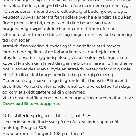
en række fordele, der gør bilkøbet både nemmere og mere trygt.
På vores portal finder du et bredt udvalg af både nye og brugte
Peugeot 308-varianter fra forhandlere over hele landet, så du kan
finde præcis den bil, der passer til dine behov. Med vores
brugervenlige søgefunktion kan du nemt filtrere efter pris,
kilometerstand, motorstørrelse og meget mere, hvilket sparer dig
tid i din søgen.
Attraktiv finansiering tilbydes også blandt flere af Biltorvets
forhandlere, og flere af de forhandlere, vi samarbejder med,
tilbyder desuden tryghedspakker, så du er sikret yderligere som
køber. Hvis du skal af med din gamle bil, kan flere af forhandlerne
hos Biltorvet desuden tilbyde en attraktiv byttepris for din gamle
bil, så du ikke skal bruge unødig tid og energi på et salg.
Der er kort sagt masser af gode grunde til at benytte Biltorvet til
dit bilkøb. Kontakt en forhandler direkte via vores bilportal i dag,
og kom ét skridt tættere på din drømmebil.
Vil du have notifikationer, når en Peugeot 308 matcher dine krav?
Download Biltorvets app her
.
Ofte stillede spørgsmål til Peugeot 308
Herunder kan du finde svar på de oftest stillede spørgsmål
omkring Peugeot 308.
Hvad kører en Peugeot 308 på literen?