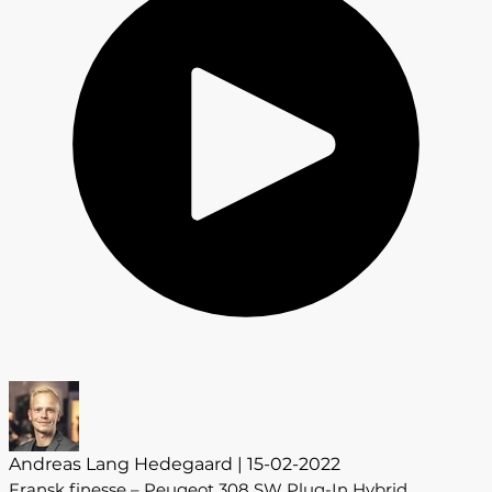
Andreas Lang Hedegaard | 15-02-2022
Fransk finesse – Peugeot 308 SW Plug-In Hybrid