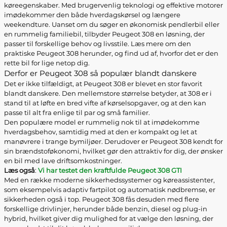
køreegenskaber. Med brugervenlig teknologi og effektive motorer
imødekommer den både hverdagskørsel og længere
weekendture. Uanset om du søger en økonomisk pendlerbil eller
en rummelig familiebil, tilbyder Peugeot 308 en løsning, der
passer til forskellige behov og livsstile. Læs mere om den
praktiske Peugeot 308 herunder, og find ud af, hvorfor det er den
rette bil for lige netop dig.
Derfor er Peugeot 308 så populær blandt danskere
Det er ikke tilfældigt, at Peugeot 308 er blevet en stor favorit
blandt danskere. Den mellemstore størrelse betyder, at 308 er i
stand til at løfte en bred vifte af kørselsopgaver, og at den kan
passe til alt fra enlige til par og små familier.
Den populære model er rummelig nok til at imødekomme
hverdagsbehov, samtidig med at den er kompakt og let at
manøvrere i trange bymiljøer. Derudover er Peugeot 308 kendt for
sin brændstoføkonomi, hvilket gør den attraktiv for dig, der ønsker
en bil med lave driftsomkostninger.
Læs også
:
Vi har testet den kraftfulde Peugeot 308 GTI
Med en række moderne sikkerhedssystemer og køreassistenter,
som eksempelvis adaptiv fartpilot og automatisk nødbremse, er
sikkerheden også i top. Peugeot 308 fås desuden med flere
forskellige drivlinjer, herunder både benzin, diesel og plug-in
hybrid, hvilket giver dig mulighed for at vælge den løsning, der