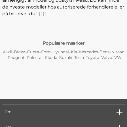
afhængigt af model og udstyrsniveau. Du kan finde
de nyeste modeller hos autoriserede forhandlere eller
på biltorvet.dk." } }] }
Populære mærker
Audi
BMW
Cupra
Ford
Hyundai
Kia
Mercedes-Benz
Nissan
–
–
–
–
–
–
–
Peugeot
Polestar
Skoda
Suzuki
Tesla
Toyota
Volvo
VW
–
–
–
–
–
–
–
–
Om