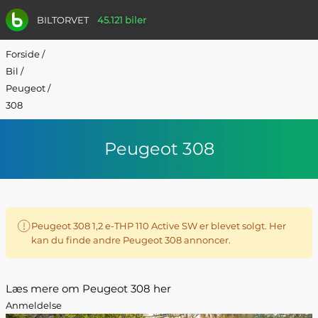
BILTORVET
45.121 biler
Forside
/
Bil
/
Peugeot
/
308
Peugeot 308
Peugeot 308 1,2 e-THP 110 Active SW er blevet solgt. Her
kan du finde andre Peugeot 308 annoncer.
Læs mere om Peugeot 308 her
Anmeldelse