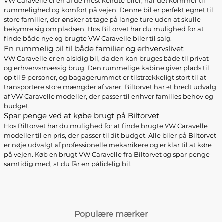
VW Caravelle er en af de mest kendte biler, når det kommer til
rummelighed og komfort på vejen. Denne bil er perfekt egnet til
store familier, der ønsker at tage på lange ture uden at skulle
bekymre sig om pladsen. Hos Biltorvet har du mulighed for at
finde både nye og brugte VW Caravelle biler til salg.
En rummelig bil til både familier og erhvervslivet
VW Caravelle er en alsidig bil, da den kan bruges både til privat
og erhvervsmæssig brug. Den rummelige kabine giver plads til
op til 9 personer, og bagagerummet er tilstrækkeligt stort til at
transportere store mængder af varer. Biltorvet har et bredt udvalg
af VW Caravelle modeller, der passer til enhver families behov og
budget.
Spar penge ved at købe brugt på Biltorvet
Hos Biltorvet har du mulighed for at finde brugte VW Caravelle
modeller til en pris, der passer til dit budget. Alle biler på Biltorvet
er nøje udvalgt af professionelle mekanikere og er klar til at køre
på vejen. Køb en brugt VW Caravelle fra Biltorvet og spar penge
samtidig med, at du får en pålidelig bil.
Populære mærker