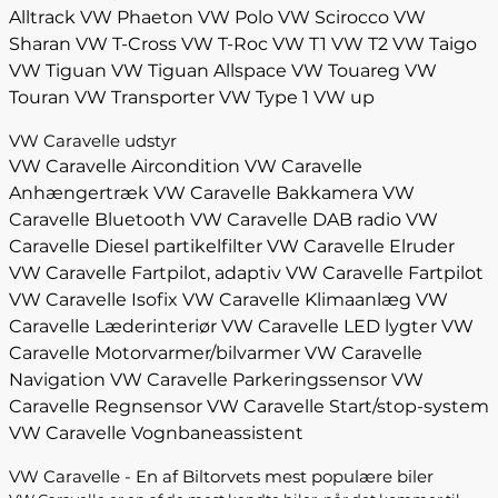
Alltrack
VW Phaeton
VW Polo
VW Scirocco
VW
Sharan
VW T-Cross
VW T-Roc
VW T1
VW T2
VW Taigo
VW Tiguan
VW Tiguan Allspace
VW Touareg
VW
Touran
VW Transporter
VW Type 1
VW up
VW Caravelle udstyr
VW Caravelle Aircondition
VW Caravelle
Anhængertræk
VW Caravelle Bakkamera
VW
Caravelle Bluetooth
VW Caravelle DAB radio
VW
Caravelle Diesel partikelfilter
VW Caravelle Elruder
VW Caravelle Fartpilot, adaptiv
VW Caravelle Fartpilot
VW Caravelle Isofix
VW Caravelle Klimaanlæg
VW
Caravelle Læderinteriør
VW Caravelle LED lygter
VW
Caravelle Motorvarmer/bilvarmer
VW Caravelle
Navigation
VW Caravelle Parkeringssensor
VW
Caravelle Regnsensor
VW Caravelle Start/stop-system
VW Caravelle Vognbaneassistent
VW Caravelle - En af Biltorvets mest populære biler