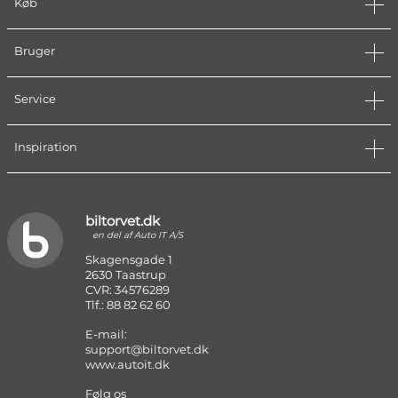
Køb
Bruger
Service
Inspiration
biltorvet.dk
en del af Auto IT A/S
Skagensgade 1
2630 Taastrup
CVR: 34576289
Tlf.: 88 82 62 60
E-mail:
support@biltorvet.dk
www.autoit.dk
Følg os