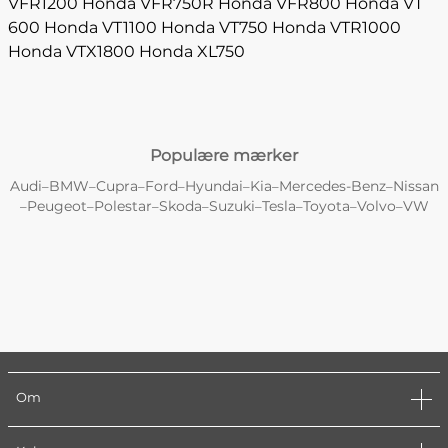
VFR1200
Honda VFR750R
Honda VFR800
Honda VT
600
Honda VT1100
Honda VT750
Honda VTR1000
Honda VTX1800
Honda XL750
Populære mærker
Audi
BMW
Cupra
Ford
Hyundai
Kia
Mercedes-Benz
Nissan
–
–
–
–
–
–
–
Peugeot
Polestar
Skoda
Suzuki
Tesla
Toyota
Volvo
VW
–
–
–
–
–
–
–
–
Om