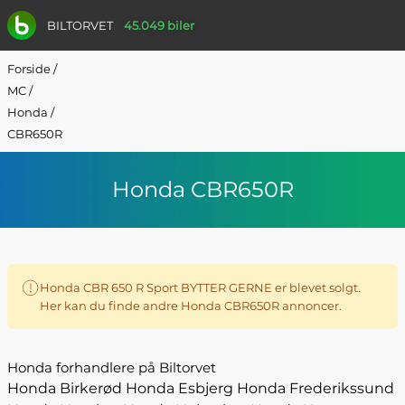
BILTORVET
45.049 biler
Forside
/
MC
/
Honda
/
CBR650R
Honda CBR650R
Honda CBR 650 R Sport BYTTER GERNE er blevet solgt.
Her kan du finde andre Honda CBR650R annoncer.
Honda forhandlere på Biltorvet
Honda Birkerød
Honda Esbjerg
Honda Frederikssund