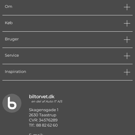
Om
Køb
Bruger
Service
Inspiration
biltorvet.dk
en del af Auto IT A/S
Skagensgade 1
2630 Taastrup
CVR: 34576289
Tlf.: 88 82 62 60