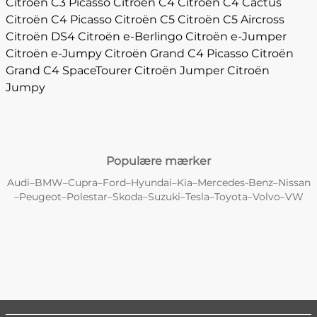
Citroën C3 Picasso
Citroën C4
Citroën C4 Cactus
Citroën C4 Picasso
Citroën C5
Citroën C5 Aircross
Citroën DS4
Citroën e-Berlingo
Citroën e-Jumper
Citroën e-Jumpy
Citroën Grand C4 Picasso
Citroën
Grand C4 SpaceTourer
Citroën Jumper
Citroën
Jumpy
Populære mærker
Audi
BMW
Cupra
Ford
Hyundai
Kia
Mercedes-Benz
Nissan
–
–
–
–
–
–
–
Peugeot
Polestar
Skoda
Suzuki
Tesla
Toyota
Volvo
VW
–
–
–
–
–
–
–
–