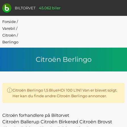
BILTORVET
45.062 biler
Forside
/
Varebil
/
Citroën
/
Berlingo
Citroën Berlingo
Citroën Berlingo 1,5 BlueHDi 100 L1N1 Van er blevet solgt.
Her kan du finde andre Citroën Berlingo annoncer.
Citroën forhandlere på Biltorvet
Citroën Ballerup
Citroën Birkerød
Citroën Brovst