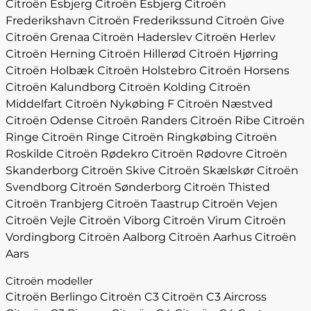
Citroën Esbjerg
Citroën Esbjerg
Citroën
Frederikshavn
Citroën Frederikssund
Citroën Give
Citroën Grenaa
Citroën Haderslev
Citroën Herlev
Citroën Herning
Citroën Hillerød
Citroën Hjørring
Citroën Holbæk
Citroën Holstebro
Citroën Horsens
Citroën Kalundborg
Citroën Kolding
Citroën
Middelfart
Citroën Nykøbing F
Citroën Næstved
Citroën Odense
Citroën Randers
Citroën Ribe
Citroën
Ringe
Citroën Ringe
Citroën Ringkøbing
Citroën
Roskilde
Citroën Rødekro
Citroën Rødovre
Citroën
Skanderborg
Citroën Skive
Citroën Skælskør
Citroën
Svendborg
Citroën Sønderborg
Citroën Thisted
Citroën Tranbjerg
Citroën Taastrup
Citroën Vejen
Citroën Vejle
Citroën Viborg
Citroën Virum
Citroën
Vordingborg
Citroën Aalborg
Citroën Aarhus
Citroën
Aars
Citroën modeller
Citroën Berlingo
Citroën C3
Citroën C3 Aircross