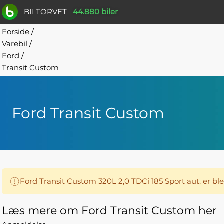
BILTORVET
44.880 biler
Forside
/
Varebil
/
Ford
/
Transit Custom
Ford Transit Custom
Ford Transit Custom 320L 2,0 TDCi 185 Sport aut. er bl
Læs mere om Ford Transit Custom her