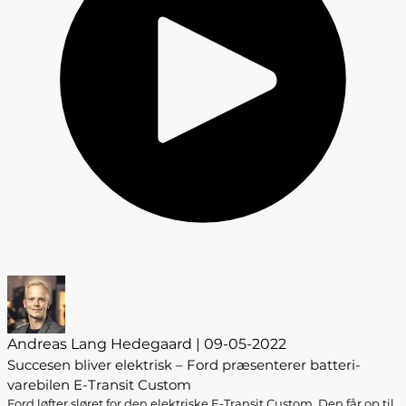
Andreas Lang Hedegaard | 09-05-2022
Succesen bliver elektrisk – Ford præsenterer batteri-
varebilen E-Transit Custom
Ford løfter sløret for den elektriske E-Transit Custom. Den får op til