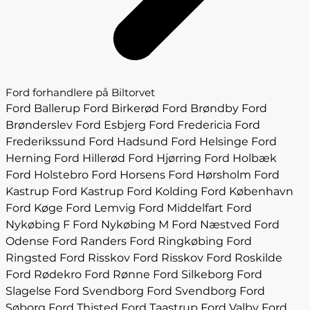
Ford forhandlere på Biltorvet
Ford Ballerup
Ford Birkerød
Ford Brøndby
Ford
Brønderslev
Ford Esbjerg
Ford Fredericia
Ford
Frederikssund
Ford Hadsund
Ford Helsinge
Ford
Herning
Ford Hillerød
Ford Hjørring
Ford Holbæk
Ford Holstebro
Ford Horsens
Ford Hørsholm
Ford
Kastrup
Ford Kastrup
Ford Kolding
Ford København
Ford Køge
Ford Lemvig
Ford Middelfart
Ford
Nykøbing F
Ford Nykøbing M
Ford Næstved
Ford
Odense
Ford Randers
Ford Ringkøbing
Ford
Ringsted
Ford Risskov
Ford Risskov
Ford Roskilde
Ford Rødekro
Ford Rønne
Ford Silkeborg
Ford
Slagelse
Ford Svendborg
Ford Svendborg
Ford
Søborg
Ford Thisted
Ford Taastrup
Ford Valby
Ford