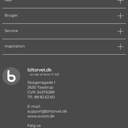
Bruger
Service
Inspiration
biltorvet.dk
en del af Auto IT A/S
Skagensgade 1
2630 Taastrup
CVR: 34576289
Tlf.: 88 82 62 60
E-mail:
support@biltorvet.dk
www.autoit.dk
Følg os