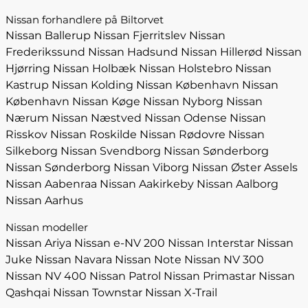
Nissan forhandlere på Biltorvet
Nissan Ballerup
Nissan Fjerritslev
Nissan
Frederikssund
Nissan Hadsund
Nissan Hillerød
Nissan
Hjørring
Nissan Holbæk
Nissan Holstebro
Nissan
Kastrup
Nissan Kolding
Nissan København
Nissan
København
Nissan Køge
Nissan Nyborg
Nissan
Nærum
Nissan Næstved
Nissan Odense
Nissan
Risskov
Nissan Roskilde
Nissan Rødovre
Nissan
Silkeborg
Nissan Svendborg
Nissan Sønderborg
Nissan Sønderborg
Nissan Viborg
Nissan Øster Assels
Nissan Aabenraa
Nissan Aakirkeby
Nissan Aalborg
Nissan Aarhus
Nissan modeller
Nissan Ariya
Nissan e-NV 200
Nissan Interstar
Nissan
Juke
Nissan Navara
Nissan Note
Nissan NV 300
Nissan NV 400
Nissan Patrol
Nissan Primastar
Nissan
Qashqai
Nissan Townstar
Nissan X-Trail