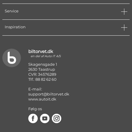
Service
Inspiration
biltorvet.dk
en del af Auto IT A/S
Skagensgade 1
2630 Taastrup
CVR: 34576289
Tlf.: 88 82 62 60
E-mail:
support@biltorvet.dk
www.autoit.dk
Følg os