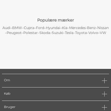
Populære mærker
Audi
BMW
Cupra
Ford
Hyundai
Kia
Mercedes-Benz
Nissan
–
–
–
–
–
–
–
Peugeot
Polestar
Skoda
Suzuki
Tesla
Toyota
Volvo
VW
–
–
–
–
–
–
–
–
Om
Køb
Bruger