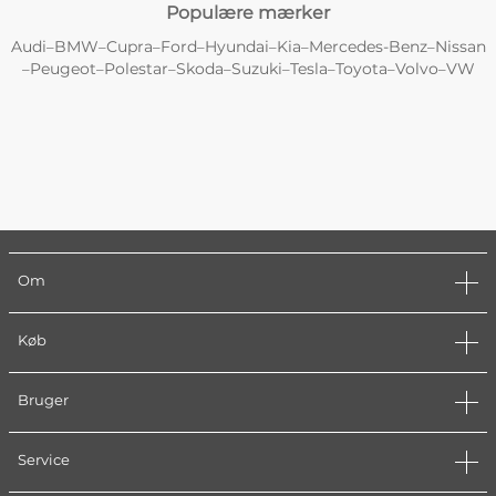
Populære mærker
Audi
BMW
Cupra
Ford
Hyundai
Kia
Mercedes-Benz
Nissan
–
–
–
–
–
–
–
Peugeot
Polestar
Skoda
Suzuki
Tesla
Toyota
Volvo
VW
–
–
–
–
–
–
–
–
Om
Køb
Bruger
Service