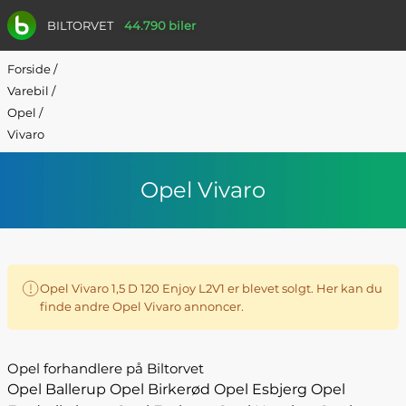
BILTORVET
44.790 biler
Forside
/
Varebil
/
Opel
/
Vivaro
Opel Vivaro
Opel Vivaro 1,5 D 120 Enjoy L2V1 er blevet solgt. Her kan du
finde andre Opel Vivaro annoncer.
Opel forhandlere på Biltorvet
Opel Ballerup
Opel Birkerød
Opel Esbjerg
Opel