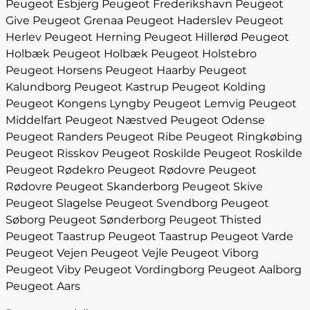
Peugeot Esbjerg
Peugeot Frederikshavn
Peugeot
Give
Peugeot Grenaa
Peugeot Haderslev
Peugeot
Herlev
Peugeot Herning
Peugeot Hillerød
Peugeot
Holbæk
Peugeot Holbæk
Peugeot Holstebro
Peugeot Horsens
Peugeot Haarby
Peugeot
Kalundborg
Peugeot Kastrup
Peugeot Kolding
Peugeot Kongens Lyngby
Peugeot Lemvig
Peugeot
Middelfart
Peugeot Næstved
Peugeot Odense
Peugeot Randers
Peugeot Ribe
Peugeot Ringkøbing
Peugeot Risskov
Peugeot Roskilde
Peugeot Roskilde
Peugeot Rødekro
Peugeot Rødovre
Peugeot
Rødovre
Peugeot Skanderborg
Peugeot Skive
Peugeot Slagelse
Peugeot Svendborg
Peugeot
Søborg
Peugeot Sønderborg
Peugeot Thisted
Peugeot Taastrup
Peugeot Taastrup
Peugeot Varde
Peugeot Vejen
Peugeot Vejle
Peugeot Viborg
Peugeot Viby
Peugeot Vordingborg
Peugeot Aalborg
Peugeot Aars