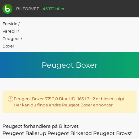
BILTORVET
45.122 biler
Forside
/
Varebil
/
Peugeot
/
Boxer
Peugeot Boxer
Peugeot Boxer 335 2,0 BlueHDi 163 L3H2 er blevet solgt.
Her kan du finde andre Peugeot Boxer annoncer.
Peugeot forhandlere på Biltorvet
Peugeot Ballerup
Peugeot Birkerød
Peugeot Brovst