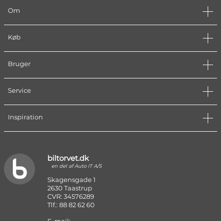
Om
Køb
Bruger
Service
Inspiration
biltorvet.dk
en del af Auto IT A/S
Skagensgade 1
2630 Taastrup
CVR: 34576289
Tlf.: 88 82 62 60