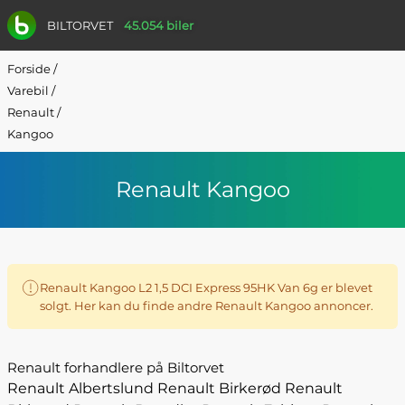
BILTORVET
45.054 biler
Forside
/
Varebil
/
Renault
/
Kangoo
Renault Kangoo
Renault Kangoo L2 1,5 DCI Express 95HK Van 6g er blevet
solgt. Her kan du finde andre Renault Kangoo annoncer.
Renault forhandlere på Biltorvet
Renault Albertslund
Renault Birkerød
Renault