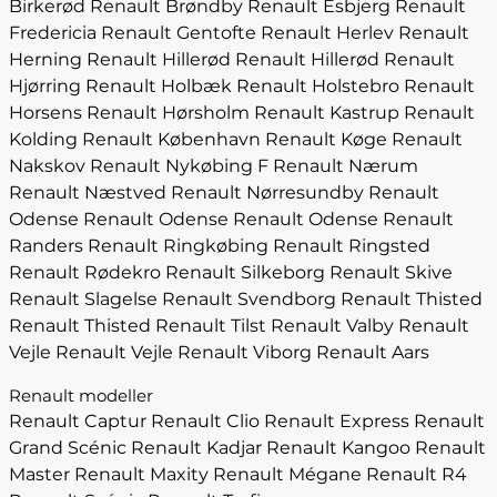
Birkerød
Renault Brøndby
Renault Esbjerg
Renault
Fredericia
Renault Gentofte
Renault Herlev
Renault
Herning
Renault Hillerød
Renault Hillerød
Renault
Hjørring
Renault Holbæk
Renault Holstebro
Renault
Horsens
Renault Hørsholm
Renault Kastrup
Renault
Kolding
Renault København
Renault Køge
Renault
Nakskov
Renault Nykøbing F
Renault Nærum
Renault Næstved
Renault Nørresundby
Renault
Odense
Renault Odense
Renault Odense
Renault
Randers
Renault Ringkøbing
Renault Ringsted
Renault Rødekro
Renault Silkeborg
Renault Skive
Renault Slagelse
Renault Svendborg
Renault Thisted
Renault Thisted
Renault Tilst
Renault Valby
Renault
Vejle
Renault Vejle
Renault Viborg
Renault Aars
Renault modeller
Renault Captur
Renault Clio
Renault Express
Renault
Grand Scénic
Renault Kadjar
Renault Kangoo
Renault
Master
Renault Maxity
Renault Mégane
Renault R4