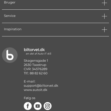
Bruger
Service
Inspiration
biltorvet.dk
en del af Auto IT A/S
Skagensgade 1
2630 Taastrup
CVR: 34576289
Tlf.: 88 82 62 60
E-mail:
support@biltorvet.dk
www.autoit.dk
Følg os