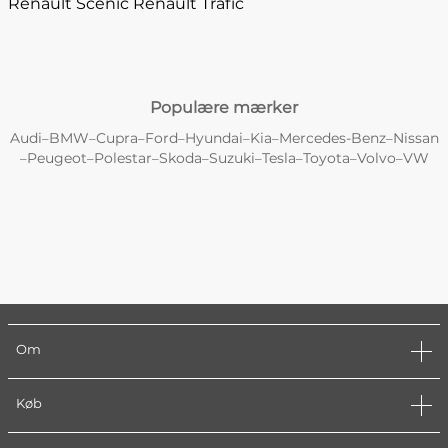
Renault Scénic
Renault Trafic
Populære mærker
Audi
BMW
Cupra
Ford
Hyundai
Kia
Mercedes-Benz
Nissan
–
–
–
–
–
–
–
Peugeot
Polestar
Skoda
Suzuki
Tesla
Toyota
Volvo
VW
–
–
–
–
–
–
–
–
Om
Køb