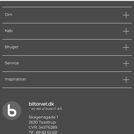
Om
Køb
Bruger
Service
Inspiration
biltorvet.dk
en del af Auto IT A/S
Skagensgade 1
2630 Taastrup
CVR: 34576289
Tlf.: 88 82 62 60