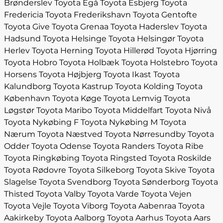
Brønderslev
Toyota Egå
Toyota Esbjerg
Toyota
Fredericia
Toyota Frederikshavn
Toyota Gentofte
Toyota Give
Toyota Grenaa
Toyota Haderslev
Toyota
Hadsund
Toyota Helsinge
Toyota Helsingør
Toyota
Herlev
Toyota Herning
Toyota Hillerød
Toyota Hjørring
Toyota Hobro
Toyota Holbæk
Toyota Holstebro
Toyota
Horsens
Toyota Højbjerg
Toyota Ikast
Toyota
Kalundborg
Toyota Kastrup
Toyota Kolding
Toyota
København
Toyota Køge
Toyota Lemvig
Toyota
Løgstør
Toyota Maribo
Toyota Middelfart
Toyota Nivå
Toyota Nykøbing F
Toyota Nykøbing M
Toyota
Nærum
Toyota Næstved
Toyota Nørresundby
Toyota
Odder
Toyota Odense
Toyota Randers
Toyota Ribe
Toyota Ringkøbing
Toyota Ringsted
Toyota Roskilde
Toyota Rødovre
Toyota Silkeborg
Toyota Skive
Toyota
Slagelse
Toyota Svendborg
Toyota Sønderborg
Toyota
Thisted
Toyota Valby
Toyota Varde
Toyota Vejen
Toyota Vejle
Toyota Viborg
Toyota Aabenraa
Toyota
Aakirkeby
Toyota Aalborg
Toyota Aarhus
Toyota Aars