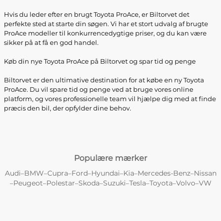
Hvis du leder efter en brugt Toyota ProAce, er Biltorvet det
perfekte sted at starte din søgen. Vi har et stort udvalg af brugte
ProAce modeller til konkurrencedygtige priser, og du kan være
sikker på at få en god handel.
Køb din nye Toyota ProAce på Biltorvet og spar tid og penge
Biltorvet er den ultimative destination for at købe en ny Toyota
ProAce. Du vil spare tid og penge ved at bruge vores online
platform, og vores professionelle team vil hjælpe dig med at finde
præcis den bil, der opfylder dine behov.
Populære mærker
Audi
BMW
Cupra
Ford
Hyundai
Kia
Mercedes-Benz
Nissan
–
–
–
–
–
–
–
Peugeot
Polestar
Skoda
Suzuki
Tesla
Toyota
Volvo
VW
–
–
–
–
–
–
–
–