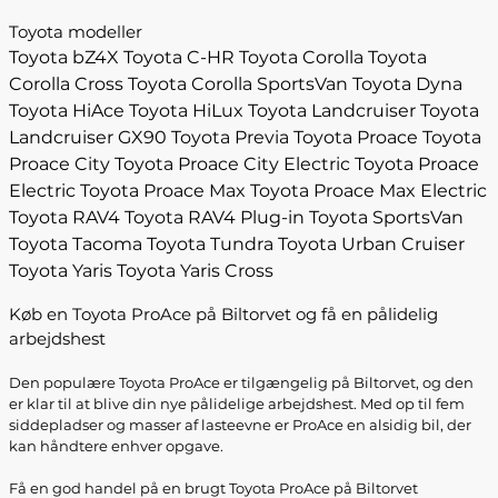
Toyota modeller
Toyota bZ4X
Toyota C-HR
Toyota Corolla
Toyota
Corolla Cross
Toyota Corolla SportsVan
Toyota Dyna
Toyota HiAce
Toyota HiLux
Toyota Landcruiser
Toyota
Landcruiser GX90
Toyota Previa
Toyota Proace
Toyota
Proace City
Toyota Proace City Electric
Toyota Proace
Electric
Toyota Proace Max
Toyota Proace Max Electric
Toyota RAV4
Toyota RAV4 Plug-in
Toyota SportsVan
Toyota Tacoma
Toyota Tundra
Toyota Urban Cruiser
Toyota Yaris
Toyota Yaris Cross
Køb en Toyota ProAce på Biltorvet og få en pålidelig
arbejdshest
Den populære Toyota ProAce er tilgængelig på Biltorvet, og den
er klar til at blive din nye pålidelige arbejdshest. Med op til fem
siddepladser og masser af lasteevne er ProAce en alsidig bil, der
kan håndtere enhver opgave.
Få en god handel på en brugt Toyota ProAce på Biltorvet