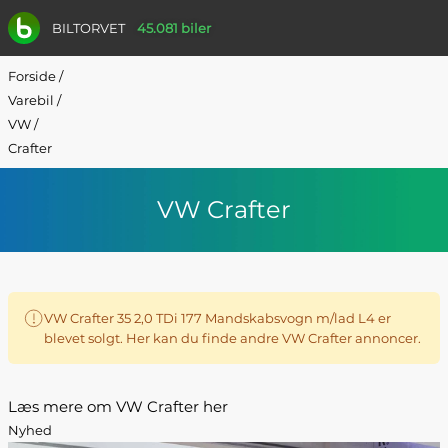
BILTORVET
45.081 biler
Forside
/
Varebil
/
VW
/
Crafter
VW Crafter
VW Crafter 35 2,0 TDi 177 Mandskabsvogn m/lad L4 er
blevet solgt. Her kan du finde andre VW Crafter annoncer.
Læs mere om VW Crafter her
Nyhed