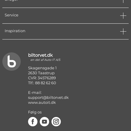
Service
Inspiration
biltorvet.dk
en del af Auto IT A/S
Skagensgade 1
2630 Taastrup
CVR: 34576289
Tlf.: 88 82 62 60
E-mail:
support@biltorvet.dk
www.autoit.dk
Følg os