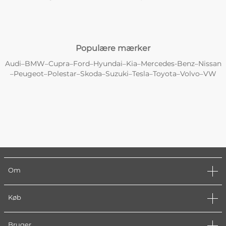
Populære mærker
Audi
BMW
Cupra
Ford
Hyundai
Kia
Mercedes-Benz
Nissan
–
–
–
–
–
–
–
Peugeot
Polestar
Skoda
Suzuki
Tesla
Toyota
Volvo
VW
–
–
–
–
–
–
–
–
Om
Køb
Bruger