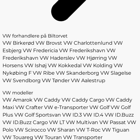
VW forhandlere på Biltorvet
VW Birkerød
VW Brovst
VW Charlottenlund
VW
Esbjerg
VW Fredericia
VW Frederikshavn
VW
Frederikshavn
VW Haderslev
VW Hjørring
VW
Horsens
VW Ishøj
VW Kokkedal
VW Kolding
VW
Nykøbing F
VW Ribe
VW Skanderborg
VW Slagelse
VW Svendborg
VW Tønder
VW Aalestrup
VW modeller
VW Amarok
VW Caddy
VW Caddy Cargo
VW Caddy
Maxi
VW Crafter
VW e-Transporter
VW Golf
VW Golf
Plus
VW Golf Sportsvan
VW ID.3
VW ID.4
VW ID.Buzz
VW ID.Buzz Cargo
VW LT
VW Multivan
VW Passat
VW
Polo
VW Scirocco
VW Sharan
VW T-Roc
VW Tiguan
VW Touareg
VW Touran
VW Transporter