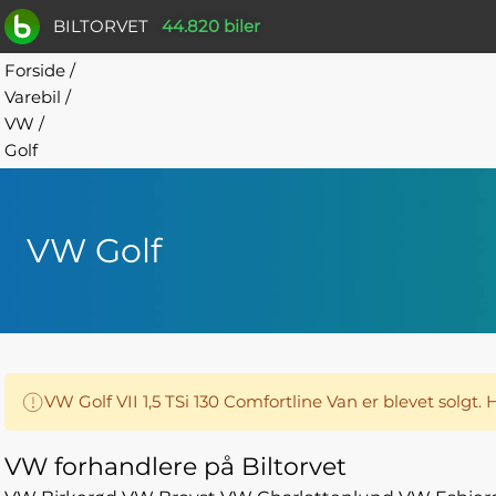
BILTORVET
44.820 biler
Forside
/
Varebil
/
VW
/
Golf
VW Golf
VW Golf VII 1,5 TSi 130 Comfortline Van er blevet solgt
VW forhandlere på Biltorvet