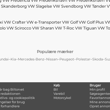
g
VW Fredericia
VW Frederikshavn
VW Frederikshavn
V
 Skanderborg
VW Slagelse
VW Svendborg
VW Tønder
V
xi
VW Crafter
VW e-Transporter
VW Golf
VW Golf Plus
VW
olo
VW Scirocco
VW Sharan
VW T-Roc
VW Tiguan
VW To
Populære mærker
–
–
–
–
–
–
–
undai
Kia
Mercedes-Benz
Nissan
Peugeot
Polestar
Skoda
Su
Køb
Bruger
tår bag Biltorvet
Bil
Min profil
 redaktionen
Varebil
Søgeagente
atlivs- og cookiepolitik
Motorcykel
Favoritanno
ngelser for brug
Mine annon
 forhandlere
Opret anno