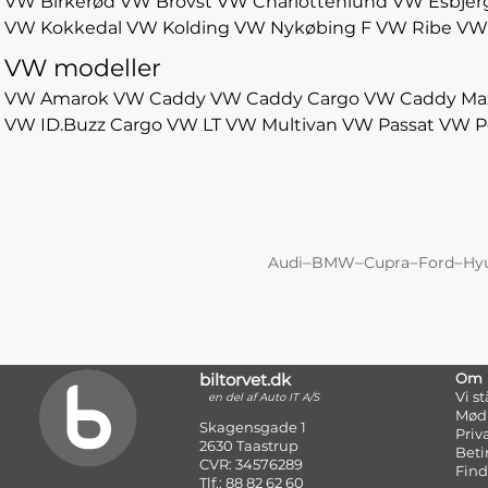
VW Birkerød
VW Brovst
VW Charlottenlund
VW Esbjer
VW Kokkedal
VW Kolding
VW Nykøbing F
VW Ribe
VW
VW modeller
VW Amarok
VW Caddy
VW Caddy Cargo
VW Caddy Ma
VW ID.Buzz Cargo
VW LT
VW Multivan
VW Passat
VW P
–
–
–
–
Audi
BMW
Cupra
Ford
Hy
biltorvet.dk
Om
Vi s
en del af Auto IT A/S
Mød
Skagensgade 1
Priv
2630 Taastrup
Beti
CVR: 34576289
Find
Tlf.: 88 82 62 60