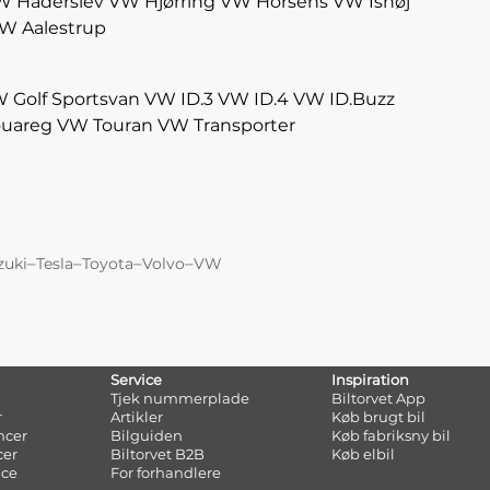
W Haderslev
VW Hjørring
VW Horsens
VW Ishøj
W Aalestrup
 Golf Sportsvan
VW ID.3
VW ID.4
VW ID.Buzz
uareg
VW Touran
VW Transporter
–
–
–
–
zuki
Tesla
Toyota
Volvo
VW
Service
Inspiration
Tjek nummerplade
Biltorvet App
r
Artikler
Køb brugt bil
ncer
Bilguiden
Køb fabriksny bil
cer
Biltorvet B2B
Køb elbil
nce
For forhandlere