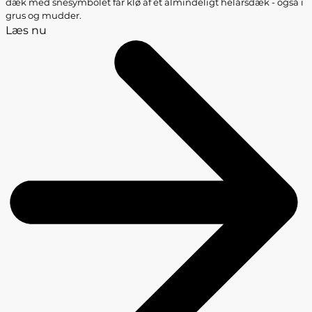
dæk med snesymbolet får klø af et almindeligt helårsdæk - også i
grus og mudder.
Læs nu