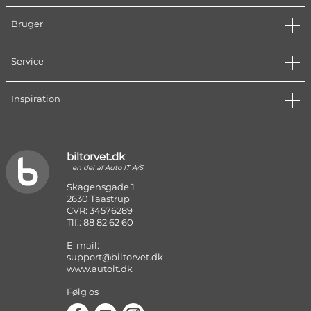
Bruger
Service
Inspiration
biltorvet.dk
en del af Auto IT A/S
Skagensgade 1
2630 Taastrup
CVR: 34576289
Tlf.: 88 82 62 60
E-mail:
support@biltorvet.dk
www.autoit.dk
Følg os