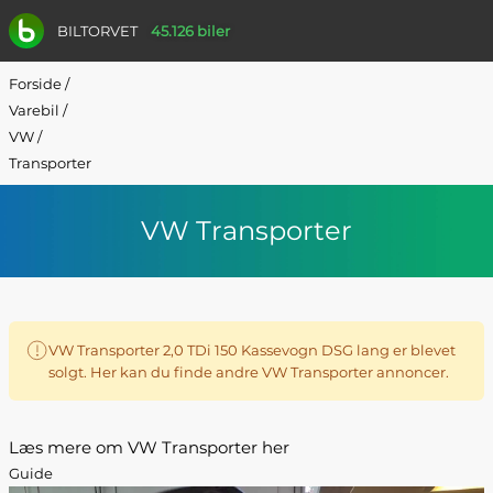
BILTORVET
45.126 biler
Forside
/
Varebil
/
VW
/
Transporter
VW Transporter
VW Transporter 2,0 TDi 150 Kassevogn DSG lang er blevet
solgt. Her kan du finde andre VW Transporter annoncer.
Læs mere om VW Transporter her
Guide