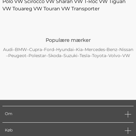
Polo
VW Scirocco
VW Sharan
VW T-Roc
VW Tiguan
VW Touareg
VW Touran
VW Transporter
Populære mærker
Audi
BMW
Cupra
Ford
Hyundai
Kia
Mercedes-Benz
Nissan
–
–
–
–
–
–
–
Peugeot
Polestar
Skoda
Suzuki
Tesla
Toyota
Volvo
VW
–
–
–
–
–
–
–
–
Om
Køb