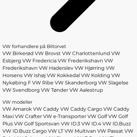
VW forhandlere på Biltorvet
VW Birkerød
VW Brovst
VW Charlottenlund
VW
Esbjerg
VW Fredericia
VW Frederikshavn
VW
Frederikshavn
VW Haderslev
VW Hjørring
VW
Horsens
VW Ishøj
VW Kokkedal
VW Kolding
VW
Nykøbing F
VW Ribe
VW Skanderborg
VW Slagelse
VW Svendborg
VW Tønder
VW Aalestrup
VW modeller
VW Amarok
VW Caddy
VW Caddy Cargo
VW Caddy
Maxi
VW Crafter
VW e-Transporter
VW Golf
VW Golf
Plus
VW Golf Sportsvan
VW ID.3
VW ID.4
VW ID.Buzz
VW ID.Buzz Cargo
VW LT
VW Multivan
VW Passat
VW