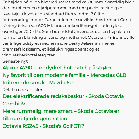
Frihøjden på bilen blev reduceret med ca. 80 mm. Samtidig blev
der installeret en hjælperamme med en speciel racingkøler.
Køretøjet drives af en standard firecylindret 2.0 liter
forbrændingsmotor. Turboladeren er udviklet hos firmaet Garett.
Motorydelsen var 600 HK under rekordforsøget. Ladetrykket
overstiger 200 kPa. Som brændstof anvendes der en høj oktan i
form af en blanding af vand og methanol. Octavia vRS Bonneville
var tillige udstyret med en indre beskyttelsesramme, en
bremsefaldskærm, et ildslukningsapparat og et
vinduesbeskyttelsesgitter.
Seneste nyt
Alpine A290 – rendyrket hot hatch på strøm
Ny favorit til den moderne familie – Mercedes GLB
Irriterende smuk - Mazda 6e
Relaterede artikler
Det elektrificerede redskabsskur - Skoda Octavia
Combi iV
Mere rummelig, mere smart – Skoda Octavia er
tilbage i fjerde generation
Octavia RS245 - Skoda's Golf GTi?