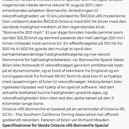
nogensinde nåede denne rekord 19. august 2011 i den
amerikanske saltørken Bonneville. Anledningen til
rekordhastigheden var 10 års jubilæet for ŠKODA vRS modellerne.
Den voldsomt stærke ŠKODA Octavia med 600 hk bliver med den
opnåede hastighed medlem af den legendariske klub
”Bonneville 200 mph”. Et par dage forinden havde samme team
opnået 325,33 km/t og dermed passeret den helt særlige 200 mil i
timen milepæl med samme bil. En effektforøgelse på 100 hk fra
500 hk til 600 hk gjorde det muligt at opnå den
bemærkelsesværdige hastighedsforøgelse og nye rekord.
Rammerne for højhastighedskørslen var Bonneville Speed Week.
Bilen blev forberedt til rekordforsøget gennem omfattende tests
på et dynamometer, og et hold af teknikere fra England og en
tuningspecialist fra firmaet REVO Technik stod klar til at hjælpe
med opsætningen af bilen til rekordforsøget. Motorydelsen blev
ligeledes tilpasset ved hjælp af en speciel software. Ved den
aktuelle testkørsel kunne hastigheden gradvist øges, og
rekordhastigheden blev nået ved den sjette kørsel på den 5
kilometer lange bane.
Octavia vRS Bonneville er baseret på en seriemodel af Octavia RS.
SCTA – The Southern California Timing Association har officielt
godkendt rekorden. Føreren af bilen var Richard Meaden.
Specifikationer for Skoda Octavia vRS Bonneville Special