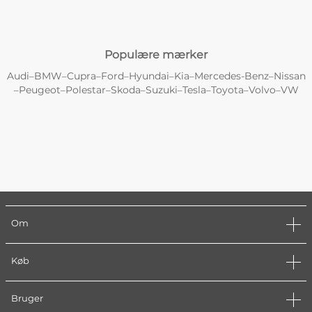
Populære mærker
Audi
BMW
Cupra
Ford
Hyundai
Kia
Mercedes-Benz
Nissan
–
–
–
–
–
–
–
Peugeot
Polestar
Skoda
Suzuki
Tesla
Toyota
Volvo
VW
–
–
–
–
–
–
–
–
Om
Køb
Bruger