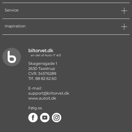
Service
Inspiration
biltorvet.dk
en del af Auto IT A/S
Skagensgade 1
2630 Taastrup
CVR: 34576289
Tlf.: 88 82 62 60
E-mail:
support@biltorvet.dk
www.autoit.dk
Følg os