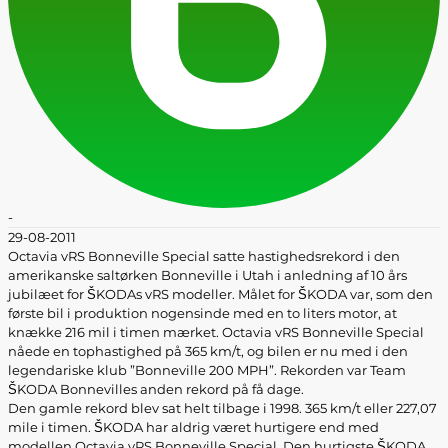
-
29-08-2011
Octavia vRS Bonneville Special satte hastighedsrekord i den
amerikanske saltørken Bonneville i Utah i anledning af 10 års
jubilæet for ŠKODAs vRS modeller. Målet for ŠKODA var, som den
første bil i produktion nogensinde med en to liters motor, at
knække 216 mil i timen mærket. Octavia vRS Bonneville Special
nåede en tophastighed på 365 km/t, og bilen er nu med i den
legendariske klub ”Bonneville 200 MPH”. Rekorden var Team
ŠKODA Bonnevilles anden rekord på få dage.
Den gamle rekord blev sat helt tilbage i 1998. 365 km/t eller 227,07
mile i timen. ŠKODA har aldrig været hurtigere end med
modellen Octavia vRS Bonneville Special. Den hurtigste ŠKODA