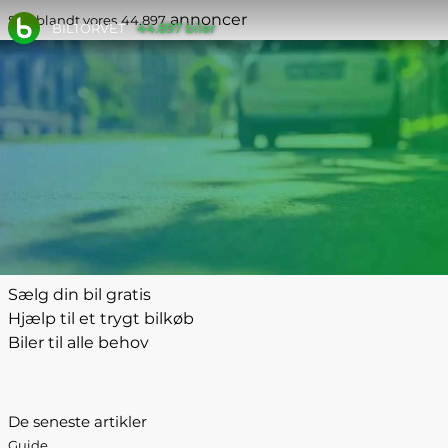
annoncer
Søg blandt vores
44.897
BILTORVET
44.897 biler
Sælg din bil gratis
Hjælp til et trygt bilkøb
Biler til alle behov
De seneste artikler
Guide