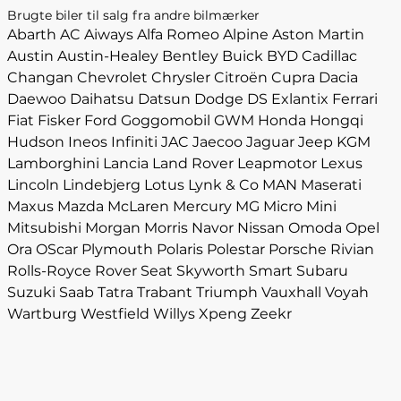
Brugte biler til salg fra andre bilmærker
Abarth
AC
Aiways
Alfa Romeo
Alpine
Aston Martin
Austin
Austin-Healey
Bentley
Buick
BYD
Cadillac
Changan
Chevrolet
Chrysler
Citroën
Cupra
Dacia
Daewoo
Daihatsu
Datsun
Dodge
DS
Exlantix
Ferrari
Fiat
Fisker
Ford
Goggomobil
GWM
Honda
Hongqi
Hudson
Ineos
Infiniti
JAC
Jaecoo
Jaguar
Jeep
KGM
Lamborghini
Lancia
Land Rover
Leapmotor
Lexus
Lincoln
Lindebjerg
Lotus
Lynk & Co
MAN
Maserati
Maxus
Mazda
McLaren
Mercury
MG
Micro
Mini
Mitsubishi
Morgan
Morris
Navor
Nissan
Omoda
Opel
Ora
OScar
Plymouth
Polaris
Polestar
Porsche
Rivian
Rolls-Royce
Rover
Seat
Skyworth
Smart
Subaru
Suzuki
Saab
Tatra
Trabant
Triumph
Vauxhall
Voyah
Wartburg
Westfield
Willys
Xpeng
Zeekr