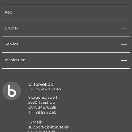
Køb
Bruger
Service
Inspiration
biltorvet.dk
en del af Auto IT A/S
Skagensgade 1
2630 Taastrup
CVR: 34576289
Tlf.: 88 82 62 60
E-mail:
support@biltorvet.dk