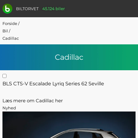
BILTORVET
45.124 biler
Forside
/
Bil
/
Cadillac
Cadillac
BLS
CTS-V
Escalade
Lyriq
Series 62
Seville
Læs mere om Cadillac her
Nyhed