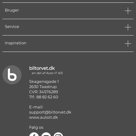
Bruger
Service
Inspiration
biltorvet.dk
en del af Auto IT A/S
Skagensgade 1
2630 Taastrup
CVR: 34576289
Tlf.: 88 82 62 60
E-mail:
support@biltorvet.dk
www.autoit.dk
Følg os