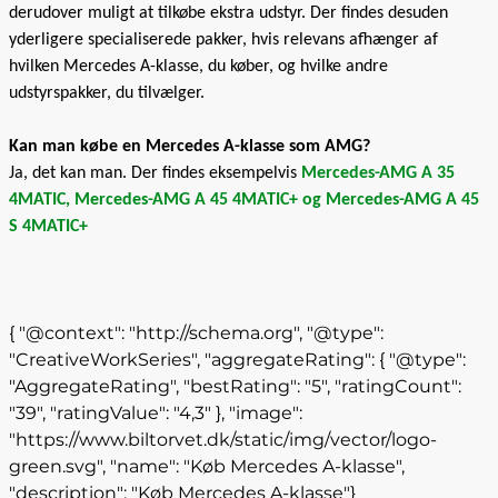
derudover muligt at tilkøbe ekstra udstyr. Der findes desuden
yderligere specialiserede pakker, hvis relevans afhænger af
hvilken Mercedes A-klasse, du køber, og hvilke andre
udstyrspakker, du tilvælger.
Kan man købe en Mercedes A-klasse som AMG?
Ja, det kan man. Der findes eksempelvis
Mercedes-AMG A 35
4MATIC, Mercedes-AMG A 45 4MATIC+ og Mercedes-AMG A 45
S 4MATIC+
{ "@context": "http://schema.org", "@type":
"CreativeWorkSeries", "aggregateRating": { "@type":
"AggregateRating", "bestRating": "5", "ratingCount":
"39", "ratingValue": "4,3" }, "image":
"https://www.biltorvet.dk/static/img/vector/logo-
green.svg", "name": "Køb Mercedes A-klasse",
"description": "Køb Mercedes A-klasse"}