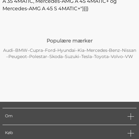
A 35 4MATIC, Mercedes-AMG A 45 4MATIC+ og
Mercedes-AMG A 45 S 4MATIC+"}}]}
Populære mærker
Audi
BMW
Cupra
Ford
Hyundai
Kia
Mercedes-Benz
Nissan
–
–
–
–
–
–
–
Peugeot
Polestar
Skoda
Suzuki
Tesla
Toyota
Volvo
VW
–
–
–
–
–
–
–
–
Om
Køb