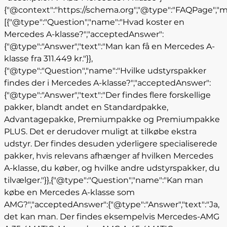
{"@context":"https://schema.org","@type":"FAQPage","m
[{"@type":"Question","name":"Hvad koster en
Mercedes A-klasse?","acceptedAnswer":
{"@type":"Answer","text":"Man kan få en Mercedes A-
klasse fra 311.449 kr."}},
{"@type":"Question","name":"Hvilke udstyrspakker
findes der i Mercedes A-klasse?","acceptedAnswer":
{"@type":"Answer","text":"Der findes flere forskellige
pakker, blandt andet en Standardpakke,
Advantagepakke, Premiumpakke og Premiumpakke
PLUS. Det er derudover muligt at tilkøbe ekstra
udstyr. Der findes desuden yderligere specialiserede
pakker, hvis relevans afhænger af hvilken Mercedes
A-klasse, du køber, og hvilke andre udstyrspakker, du
tilvælger."}},{"@type":"Question","name":"Kan man
købe en Mercedes A-klasse som
AMG?","acceptedAnswer":{"@type":"Answer","text":"Ja,
det kan man. Der findes eksempelvis Mercedes-AMG