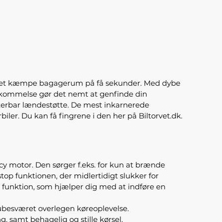
 med et kæmpe bagagerum på få sekunder. Med dybe
shukommelse gør det nemt at genfinde din
sterbar lændestøtte. De mest inkarnerede
iler. Du kan få fingrene i den her på Biltorvet.dk.
cy motor. Den sørger f.eks. for kun at brænde
op funktionen, der midlertidigt slukker for
rd funktion, som hjælper dig med at indføre en
 ubesværet overlegen køreoplevelse.
, samt behagelig og stille kørsel.