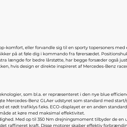
 top-komfort, eller forvandle sig til en sporty topersoners
u sikker på at føle dig i kommando fra førersædet. Position
kstra længde for bedre lårstøtte, har begge forsæder også ju
ken, hvis design er direkte inspireret af Mercedes-Benz racerb
ologier, som bl.a. er repræsenteret i den nye blue efficien
rugte Mercedes-Benz GLAer udstyret som standard med start/st
 ved et rødt trafiklys f.eks. ECO-displayet er en anden standa
 måde at køre med maksimal effektivitet.
 rådighed. Med op til 350 Nm drejningsmoment tilbyder de en
raffineret kraft. Disse motorer skaber effektiv forbrænding