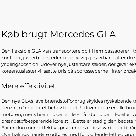
Køb brugt Mercedes GLA
Den fleksible GLA kan transportere op til fem passagerer i
konturer, justerbare sæder og et 4-vejs justerbart rat er d
yndlingsposition. Udover nye justerbare sæder, der giver e
køreentusiaster vil sætte pris på sportssæderne i interiørpak
Mere effektivitet
Den nye GLAs lave brændstofforbrug skyldes nyskabende tekn
benzin, når der er et behov for det. Udover dette er alle b
motoren, mens bilen holder stille – når du holder i kø eller
brændstofbesparende køre stil. Dette er stadig den bedste
For endnu mere effektiv kørsel er også dieselvarianter til
Overhalingsmanøvre udføres med forbløffende lethed grundet 