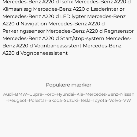
Mercedes-Benz A220 d Isofix
Mercedes-Benz A220 d
Klimaanlæg
Mercedes-Benz A220 d Læderinteriør
Mercedes-Benz A220 d LED lygter
Mercedes-Benz
A220 d Navigation
Mercedes-Benz A220 d
Parkeringssensor
Mercedes-Benz A220 d Regnsensor
Mercedes-Benz A220 d Start/stop-system
Mercedes-
Benz A220 d Vognbaneassistent
Mercedes-Benz
A220 d Vognbaneassistent
Populære mærker
Audi
BMW
Cupra
Ford
Hyundai
Kia
Mercedes-Benz
Nissan
–
–
–
–
–
–
–
Peugeot
Polestar
Skoda
Suzuki
Tesla
Toyota
Volvo
VW
–
–
–
–
–
–
–
–