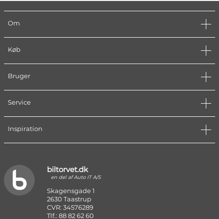
Om
Køb
Bruger
Service
Inspiration
biltorvet.dk
en del af Auto IT A/S
Skagensgade 1
2630 Taastrup
CVR: 34576289
Tlf.: 88 82 62 60