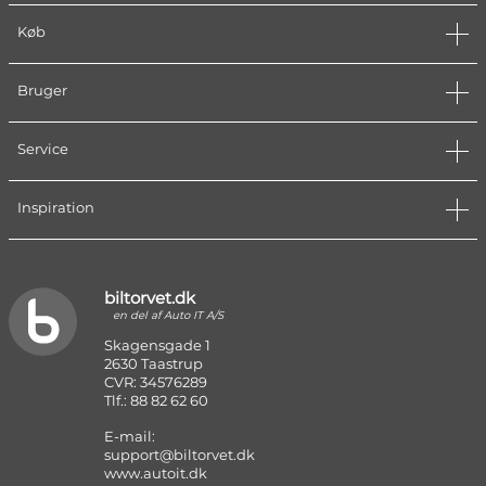
Køb
Bruger
Service
Inspiration
biltorvet.dk
en del af Auto IT A/S
Skagensgade 1
2630 Taastrup
CVR: 34576289
Tlf.: 88 82 62 60
E-mail:
support@biltorvet.dk
www.autoit.dk