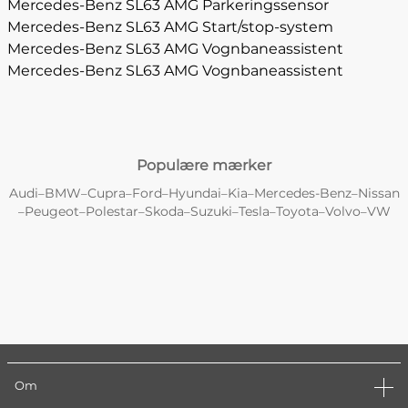
Mercedes-Benz SL63 AMG Parkeringssensor
Mercedes-Benz SL63 AMG Start/stop-system
Mercedes-Benz SL63 AMG Vognbaneassistent
Mercedes-Benz SL63 AMG Vognbaneassistent
Populære mærker
Audi
BMW
Cupra
Ford
Hyundai
Kia
Mercedes-Benz
Nissan
–
–
–
–
–
–
–
Peugeot
Polestar
Skoda
Suzuki
Tesla
Toyota
Volvo
VW
–
–
–
–
–
–
–
–
Om