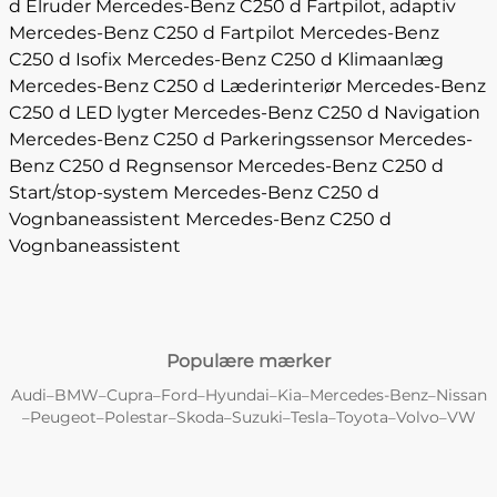
d Elruder
Mercedes-Benz C250 d Fartpilot, adaptiv
Mercedes-Benz C250 d Fartpilot
Mercedes-Benz
C250 d Isofix
Mercedes-Benz C250 d Klimaanlæg
Mercedes-Benz C250 d Læderinteriør
Mercedes-Benz
C250 d LED lygter
Mercedes-Benz C250 d Navigation
Mercedes-Benz C250 d Parkeringssensor
Mercedes-
Benz C250 d Regnsensor
Mercedes-Benz C250 d
Start/stop-system
Mercedes-Benz C250 d
Vognbaneassistent
Mercedes-Benz C250 d
Vognbaneassistent
Populære mærker
Audi
BMW
Cupra
Ford
Hyundai
Kia
Mercedes-Benz
Nissan
–
–
–
–
–
–
–
Peugeot
Polestar
Skoda
Suzuki
Tesla
Toyota
Volvo
VW
–
–
–
–
–
–
–
–