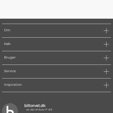
Om
Køb
Bruger
Service
Inspiration
biltorvet.dk
en del af Auto IT A/S