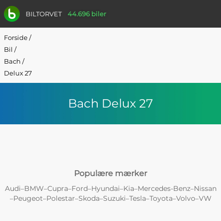
BILTORVET
44.696 biler
Forside
/
Bil
/
Bach
/
Delux 27
Bach Delux 27
Populære mærker
Audi
BMW
Cupra
Ford
Hyundai
Kia
Mercedes-Benz
Nissan
–
–
–
–
–
–
–
Peugeot
Polestar
Skoda
Suzuki
Tesla
Toyota
Volvo
VW
–
–
–
–
–
–
–
–