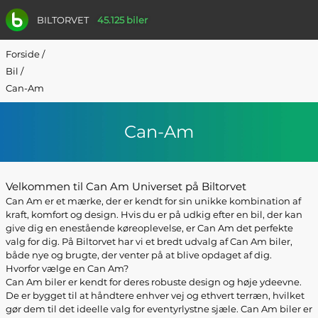
BILTORVET
45.125 biler
Forside
/
Bil
/
Can-Am
Can-Am
Velkommen til Can Am Universet på Biltorvet
Can Am er et mærke, der er kendt for sin unikke kombination af
kraft, komfort og design. Hvis du er på udkig efter en bil, der kan
give dig en enestående køreoplevelse, er Can Am det perfekte
valg for dig. På Biltorvet har vi et bredt udvalg af Can Am biler,
både nye og brugte, der venter på at blive opdaget af dig.
Hvorfor vælge en Can Am?
Can Am biler er kendt for deres robuste design og høje ydeevne.
De er bygget til at håndtere enhver vej og ethvert terræn, hvilket
gør dem til det ideelle valg for eventyrlystne sjæle. Can Am biler er