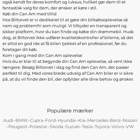
også kendt for deres komfort og luksus, hvilket gør dem til et
fantastisk valg for dem, der ønsker at køre i stil.
Køb din Can Am med tillid
Hos Biltorvet er vi dedikeret til at gøre din bilkøbsoplevelse så
nem og problemfri som muligt. Vi tilbyder en transparent og
sikker platform, hvor du kan finde og købe din drømmebil. Husk
dog, at Biltorvet ikke udfører kvalitetskontroller af bilerne, så det
er altid en god ide at få bilen tjekket af en professionel, før du
foretager dit køb.
Kom i gang med din Can Am oplevelse
Hvis du er klar til at begynde din Can Am oplevelse, så vent ikke
længere. Besøg Biltorvet i dag og find den Can Am, der passer
perfekt til dig. Med vores brede udvalg af Can Am biler er vi sikre
på, at du vil finde den bil, der opfylder alle dine behov og ønsker.
Populære mærker
Audi
BMW
Cupra
Ford
Hyundai
Kia
Mercedes-Benz
Nissan
–
–
–
–
–
–
–
Peugeot
Polestar
Skoda
Suzuki
Tesla
Toyota
Volvo
VW
–
–
–
–
–
–
–
–