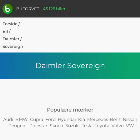
BILTORVET
45.126 biler
Forside
/
Bil
/
Daimler
/
Sovereign
Daimler Sovereign
Populære mærker
Audi
BMW
Cupra
Ford
Hyundai
Kia
Mercedes-Benz
Nissan
–
–
–
–
–
–
–
Peugeot
Polestar
Skoda
Suzuki
Tesla
Toyota
Volvo
VW
–
–
–
–
–
–
–
–