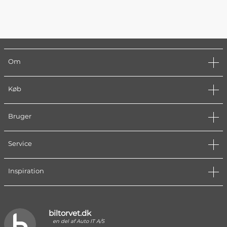
Om
Køb
Bruger
Service
Inspiration
biltorvet.dk
en del af Auto IT A/S