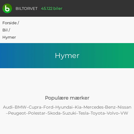
BILTORVET
45.122 biler
Forside
/
Bil
/
Hymer
Hymer
Populære mærker
Audi
BMW
Cupra
Ford
Hyundai
Kia
Mercedes-Benz
Nissan
–
–
–
–
–
–
–
Peugeot
Polestar
Skoda
Suzuki
Tesla
Toyota
Volvo
VW
–
–
–
–
–
–
–
–