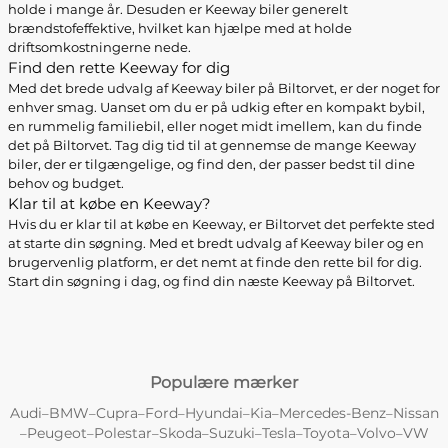
holde i mange år. Desuden er Keeway biler generelt
brændstofeffektive, hvilket kan hjælpe med at holde
driftsomkostningerne nede.
Find den rette Keeway for dig
Med det brede udvalg af Keeway biler på Biltorvet, er der noget for
enhver smag. Uanset om du er på udkig efter en kompakt bybil,
en rummelig familiebil, eller noget midt imellem, kan du finde
det på Biltorvet. Tag dig tid til at gennemse de mange Keeway
biler, der er tilgængelige, og find den, der passer bedst til dine
behov og budget.
Klar til at købe en Keeway?
Hvis du er klar til at købe en Keeway, er Biltorvet det perfekte sted
at starte din søgning. Med et bredt udvalg af Keeway biler og en
brugervenlig platform, er det nemt at finde den rette bil for dig.
Start din søgning i dag, og find din næste Keeway på Biltorvet.
Populære mærker
Audi
BMW
Cupra
Ford
Hyundai
Kia
Mercedes-Benz
Nissan
–
–
–
–
–
–
–
Peugeot
Polestar
Skoda
Suzuki
Tesla
Toyota
Volvo
VW
–
–
–
–
–
–
–
–