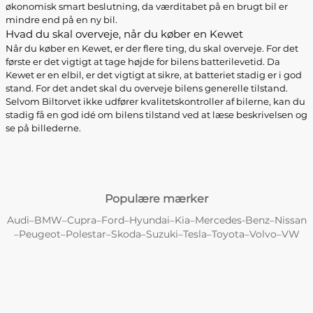
økonomisk smart beslutning, da værditabet på en brugt bil er
mindre end på en ny bil.
Hvad du skal overveje, når du køber en Kewet
Når du køber en Kewet, er der flere ting, du skal overveje. For det
første er det vigtigt at tage højde for bilens batterilevetid. Da
Kewet er en elbil, er det vigtigt at sikre, at batteriet stadig er i god
stand. For det andet skal du overveje bilens generelle tilstand.
Selvom Biltorvet ikke udfører kvalitetskontroller af bilerne, kan du
stadig få en god idé om bilens tilstand ved at læse beskrivelsen og
se på billederne.
Populære mærker
Audi
BMW
Cupra
Ford
Hyundai
Kia
Mercedes-Benz
Nissan
–
–
–
–
–
–
–
Peugeot
Polestar
Skoda
Suzuki
Tesla
Toyota
Volvo
VW
–
–
–
–
–
–
–
–