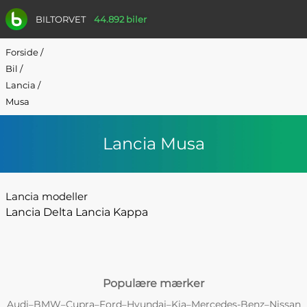
BILTORVET
44.892 biler
Forside
/
Bil
/
Lancia
/
Musa
Lancia Musa
Lancia modeller
Lancia Delta
Lancia Kappa
Populære mærker
Audi
BMW
Cupra
Ford
Hyundai
Kia
Mercedes-Benz
Nissan
–
–
–
–
–
–
–