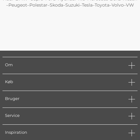
Peugeot
Polestar
Skoda
Suzuki
Tesla
Toyota
Volvo
VW
–
–
–
–
–
–
–
–
Om
Køb
Bruger
Service
Inspiration