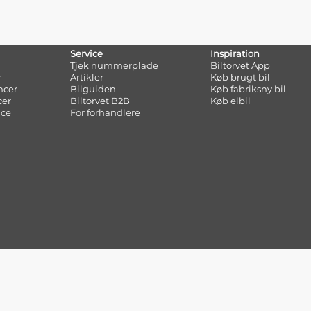
Service
Inspiration
Tjek nummerplade
Biltorvet App
r
Artikler
Køb brugt bil
ncer
Bilguiden
Køb fabriksny bil
cer
Biltorvet B2B
Køb elbil
nce
For forhandlere