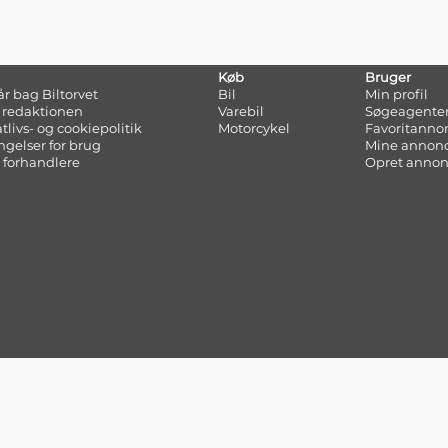
Køb
Bruger
tår bag Biltorvet
Bil
Min profil
 redaktionen
Varebil
Søgeagente
atlivs- og cookiepolitik
Motorcykel
Favoritanno
ngelser for brug
Mine annon
 forhandlere
Opret anno