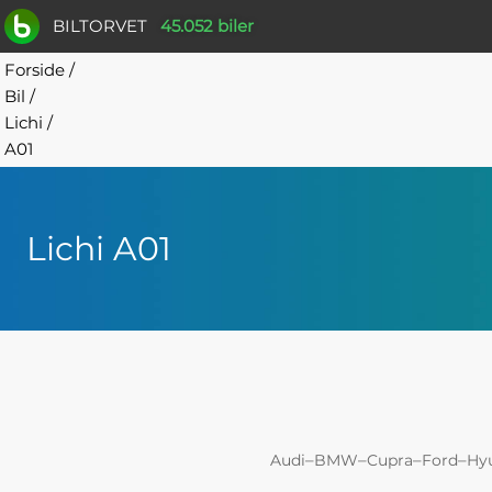
BILTORVET
45.052 biler
Forside
/
Bil
/
Lichi
/
A01
Lichi A01
–
–
–
–
Audi
BMW
Cupra
Ford
Hy