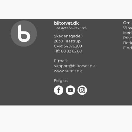
biltorvet.dk
Om
Vi s
en del af Auto IT A/S
Mød
Skagensgade 1
Priv
2630 Taastrup
Beti
CVR: 34576289
Find
Tlf.: 88 82 62 60
E-mail:
support@biltorvet.dk
www.autoit.dk
Følg os