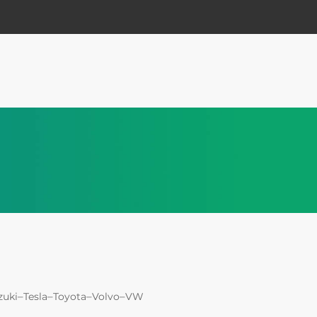
–
–
–
–
zuki
Tesla
Toyota
Volvo
VW