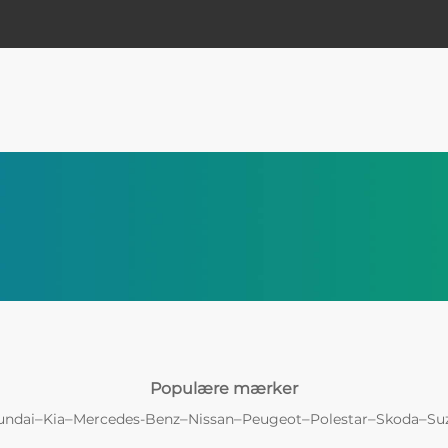
Populære mærker
–
–
–
–
–
–
–
undai
Kia
Mercedes-Benz
Nissan
Peugeot
Polestar
Skoda
Su