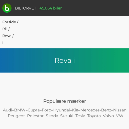
BILTORVET
45.054 biler
Forside
/
Bil
/
Reva
/
i
Reva i
Populære mærker
Audi
BMW
Cupra
Ford
Hyundai
Kia
Mercedes-Benz
Nissan
–
–
–
–
–
–
–
Peugeot
Polestar
Skoda
Suzuki
Tesla
Toyota
Volvo
VW
–
–
–
–
–
–
–
–