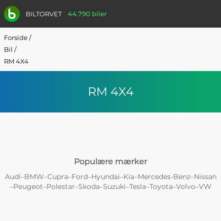
BILTORVET
44.790 biler
Forside
/
Bil
/
RM 4X4
RM 4X4
Populære mærker
Audi
BMW
Cupra
Ford
Hyundai
Kia
Mercedes-Benz
Nissan
–
–
–
–
–
–
–
Peugeot
Polestar
Skoda
Suzuki
Tesla
Toyota
Volvo
VW
–
–
–
–
–
–
–
–