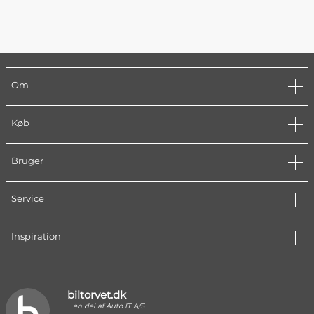
Om
Køb
Bruger
Service
Inspiration
biltorvet.dk
en del af Auto IT A/S