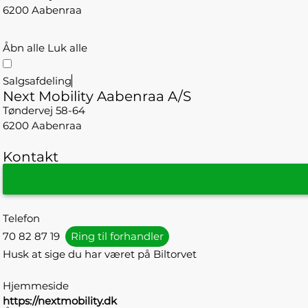
6200 Aabenraa
Åbn alle
Luk alle
Salgsafdeling
Next Mobility Aabenraa A/S
Tøndervej 58-64
6200 Aabenraa
Kontakt
Telefon
70 82 87 19
Ring til forhandler
Husk at sige du har været på Biltorvet
Hjemmeside
https://nextmobility.dk