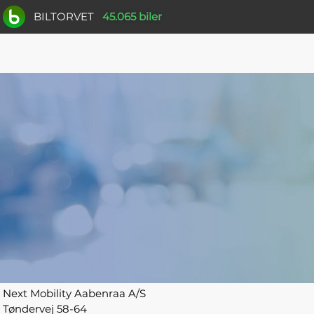
BILTORVET
45.065 biler
Next Mobility Aabenraa A/S
Tøndervej 58-64