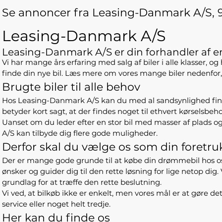
Se annoncer fra Leasing-Danmark A/S, 
Leasing-Danmark A/S
Leasing-Danmark A/S er din forhandler af 
Vi har mange års erfaring med salg af biler i alle klasser, og
finde din nye bil. Læs mere om vores mange biler nedenfor, o
Brugte biler til alle behov
Hos Leasing-Danmark A/S kan du med al sandsynlighed finde en
betyder kort sagt, at der findes noget til ethvert kørselsbeho
Uanset om du leder efter en stor bil med masser af plads
A/S kan tilbyde dig flere gode muligheder.
Derfor skal du vælge os som din foretru
Der er mange gode grunde til at købe din drømmebil hos os. For
ønsker og guider dig til den rette løsning for lige netop dig.
grundlag for at træffe den rette beslutning.
Vi ved, at bilkøb ikke er enkelt, men vores mål er at gøre det
service eller noget helt tredje.
Her kan du finde os