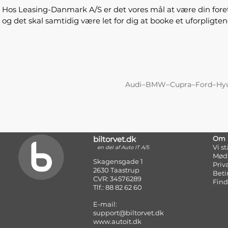
Hos Leasing-Danmark A/S er det vores mål at være din foretru
og det skal samtidig være let for dig at booke et uforpligt
–
–
–
–
Audi
BMW
Cupra
Ford
Hy
biltorvet.dk
Om
Vi s
en del af Auto IT A/S
Mød
Skagensgade 1
Priv
2630 Taastrup
Beti
CVR: 34576289
Find
Tlf.: 88 82 62 60
E-mail:
support@biltorvet.dk
www.autoit.dk