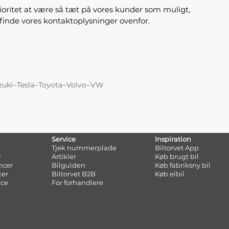
rioritet at være så tæt på vores kunder som muligt,
 finde vores kontaktoplysninger ovenfor.
–
–
–
–
zuki
Tesla
Toyota
Volvo
VW
Service
Inspiration
Tjek nummerplade
Biltorvet App
r
Artikler
Køb brugt bil
ncer
Bilguiden
Køb fabriksny bil
cer
Biltorvet B2B
Køb elbil
nce
For forhandlere