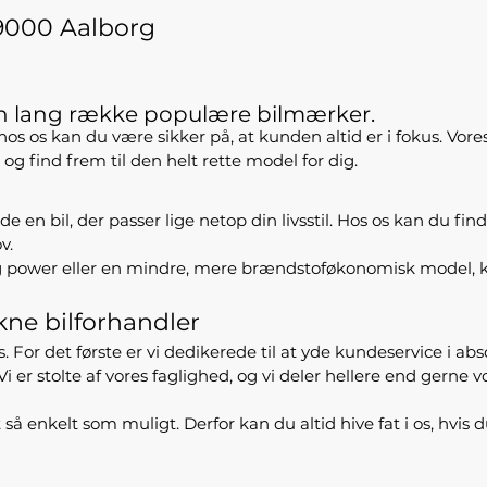
9000 Aalborg
en lang række populære bilmærker.
 hos os kan du være sikker på, at kunden altid er i fokus. Vore
g find frem til den helt rette model for dig.
 bil, der passer lige netop din livsstil. Hos os kan du finde
v.
 og power eller en mindre, mere brændstoføkonomisk model, 
kne bilforhandler
 det første er vi dedikerede til at yde kundeservice i absolut 
 Vi er stolte af vores faglighed, og vi deler hellere end gern
 så enkelt som muligt. Derfor kan du altid hive fat i os, hvis