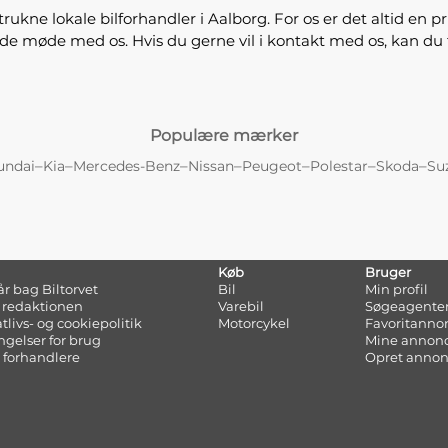
kne lokale bilforhandler i Aalborg. For os er det altid en p
ende møde med os. Hvis du gerne vil i kontakt med os, kan du
Populære mærker
–
–
–
–
–
–
–
undai
Kia
Mercedes-Benz
Nissan
Peugeot
Polestar
Skoda
Su
Køb
Bruger
tår bag Biltorvet
Bil
Min profil
 redaktionen
Varebil
Søgeagente
atlivs- og cookiepolitik
Motorcykel
Favoritanno
ngelser for brug
Mine annon
 forhandlere
Opret anno