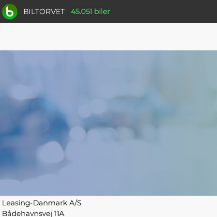
BILTORVET
45.051 biler
Leasing-Danmark A/S
Bådehavnsvej 11A