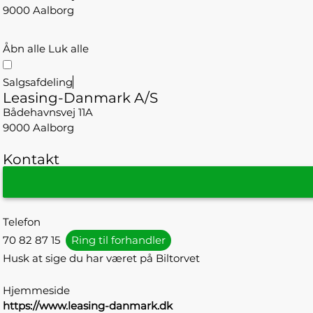
9000 Aalborg
Åbn alle
Luk alle
Salgsafdeling
Leasing-Danmark A/S
Bådehavnsvej 11A
9000 Aalborg
Kontakt
Telefon
70 82 87 15
Ring til forhandler
Husk at sige du har været på Biltorvet
Hjemmeside
https://www.leasing-danmark.dk