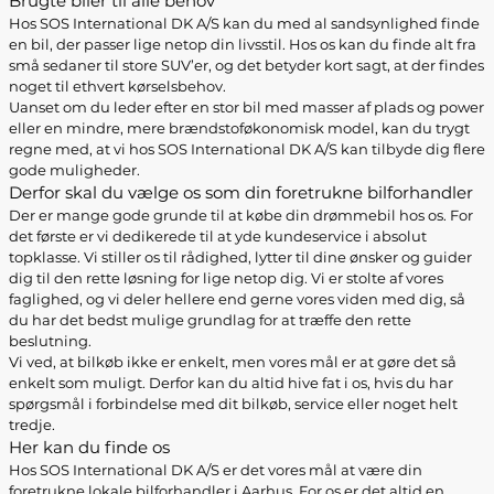
Brugte biler til alle behov
Hos SOS International DK A/S kan du med al sandsynlighed finde
en bil, der passer lige netop din livsstil. Hos os kan du finde alt fra
små sedaner til store SUV’er, og det betyder kort sagt, at der findes
noget til ethvert kørselsbehov.
Uanset om du leder efter en stor bil med masser af plads og power
eller en mindre, mere brændstoføkonomisk model, kan du trygt
regne med, at vi hos SOS International DK A/S kan tilbyde dig flere
gode muligheder.
Derfor skal du vælge os som din foretrukne bilforhandler
Der er mange gode grunde til at købe din drømmebil hos os. For
det første er vi dedikerede til at yde kundeservice i absolut
topklasse. Vi stiller os til rådighed, lytter til dine ønsker og guider
dig til den rette løsning for lige netop dig. Vi er stolte af vores
faglighed, og vi deler hellere end gerne vores viden med dig, så
du har det bedst mulige grundlag for at træffe den rette
beslutning.
Vi ved, at bilkøb ikke er enkelt, men vores mål er at gøre det så
enkelt som muligt. Derfor kan du altid hive fat i os, hvis du har
spørgsmål i forbindelse med dit bilkøb, service eller noget helt
tredje.
Her kan du finde os
Hos SOS International DK A/S er det vores mål at være din
foretrukne lokale bilforhandler i Aarhus. For os er det altid en