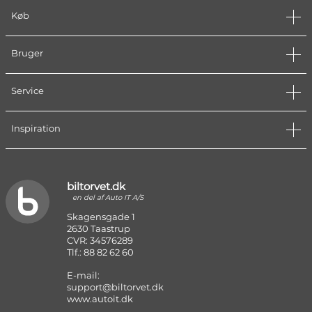
Køb
Bruger
Service
Inspiration
biltorvet.dk
en del af Auto IT A/S
Skagensgade 1
2630 Taastrup
CVR: 34576289
Tlf.: 88 82 62 60
E-mail:
support@biltorvet.dk
www.autoit.dk