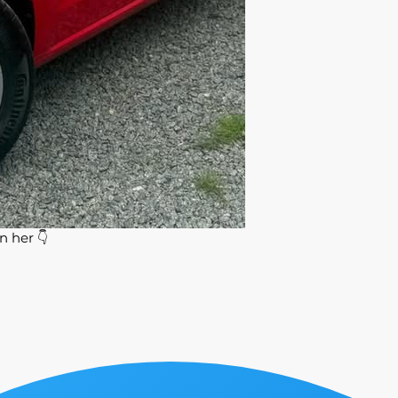
n her 👇