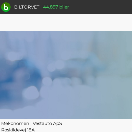
BILTORVET
44.897 biler
Mekonomen | Vestauto ApS
Roskildevej 18A