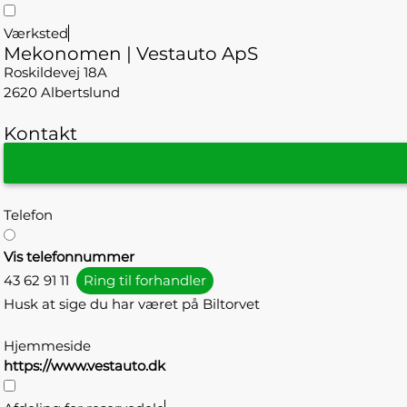
Værksted
Mekonomen | Vestauto ApS
Roskildevej 18A
2620 Albertslund
Kontakt
Telefon
Vis telefonnummer
43 62 91 11
Ring til forhandler
Husk at sige du har været på Biltorvet
Hjemmeside
https://www.vestauto.dk