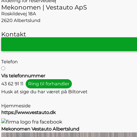
Afdeling for reservedele
Mekonomen | Vestauto ApS
Roskildevej 18A
2620 Albertslund
Kontakt
Telefon
Vis telefonnummer
43 62 91 11
Ring til forhandler
Husk at sige du har været på Biltorvet
Hjemmeside
https://www.vestauto.dk
Mekonomen Vestauto Albertslund