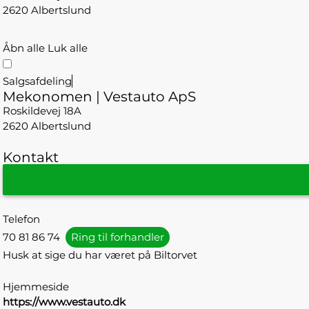
2620 Albertslund
Åbn alle
Luk alle
Salgsafdeling
Mekonomen | Vestauto ApS
Roskildevej 18A
2620 Albertslund
Kontakt
Telefon
70 81 86 74
Ring til forhandler
Husk at sige du har været på Biltorvet
Hjemmeside
https://www.vestauto.dk