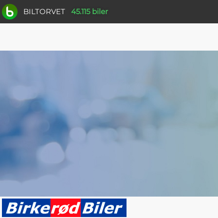
BILTORVET
45.115 biler