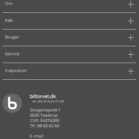
Om
Køb
Bruger
Service
Inspiration
biltorvet.dk
en del af Auto IT A/S
Skagensgade 1
2630 Taastrup
CVR: 34576289
Tlf.: 88 82 62 60
E-mail: