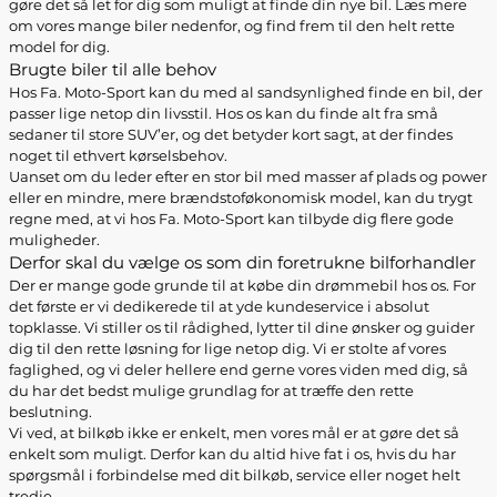
gøre det så let for dig som muligt at finde din nye bil. Læs mere
om vores mange biler nedenfor, og find frem til den helt rette
model for dig.
Brugte biler til alle behov
Hos Fa. Moto-Sport kan du med al sandsynlighed finde en bil, der
passer lige netop din livsstil. Hos os kan du finde alt fra små
sedaner til store SUV’er, og det betyder kort sagt, at der findes
noget til ethvert kørselsbehov.
Uanset om du leder efter en stor bil med masser af plads og power
eller en mindre, mere brændstoføkonomisk model, kan du trygt
regne med, at vi hos Fa. Moto-Sport kan tilbyde dig flere gode
muligheder.
Derfor skal du vælge os som din foretrukne bilforhandler
Der er mange gode grunde til at købe din drømmebil hos os. For
det første er vi dedikerede til at yde kundeservice i absolut
topklasse. Vi stiller os til rådighed, lytter til dine ønsker og guider
dig til den rette løsning for lige netop dig. Vi er stolte af vores
faglighed, og vi deler hellere end gerne vores viden med dig, så
du har det bedst mulige grundlag for at træffe den rette
beslutning.
Vi ved, at bilkøb ikke er enkelt, men vores mål er at gøre det så
enkelt som muligt. Derfor kan du altid hive fat i os, hvis du har
spørgsmål i forbindelse med dit bilkøb, service eller noget helt
tredje.