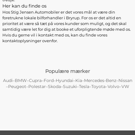
Her kan du finde os
Hos Stig Jensen Automobiler er det vores mål at være din
foretrukne lokale bilforhandler i Bryrup. For os er det altid en
prioritet at være så tæt på vores kunder som muligt, og det skal
samtidig være let for dig at booke et uforpligtende møde med os.
Hvis du gerne vil i kontakt med os, kan du finde vores
kontaktoplysninger ovenfor.
Populære mærker
Audi
BMW
Cupra
Ford
Hyundai
Kia
Mercedes-Benz
Nissan
–
–
–
–
–
–
–
Peugeot
Polestar
Skoda
Suzuki
Tesla
Toyota
Volvo
VW
–
–
–
–
–
–
–
–