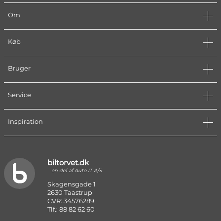
Om
Køb
Bruger
Service
Inspiration
biltorvet.dk
en del af Auto IT A/S
Skagensgade 1
2630 Taastrup
CVR: 34576289
Tlf.: 88 82 62 60