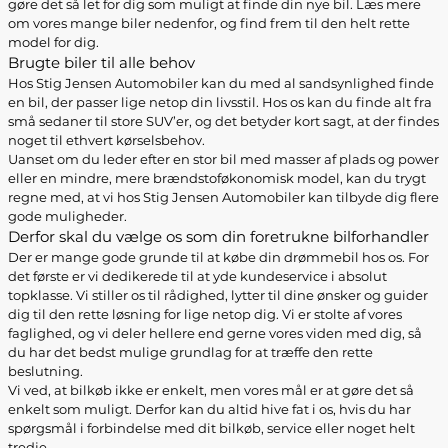
gøre det så let for dig som muligt at finde din nye bil. Læs mere
om vores mange biler nedenfor, og find frem til den helt rette
model for dig.
Brugte biler til alle behov
Hos Stig Jensen Automobiler kan du med al sandsynlighed finde
en bil, der passer lige netop din livsstil. Hos os kan du finde alt fra
små sedaner til store SUV’er, og det betyder kort sagt, at der findes
noget til ethvert kørselsbehov.
Uanset om du leder efter en stor bil med masser af plads og power
eller en mindre, mere brændstoføkonomisk model, kan du trygt
regne med, at vi hos Stig Jensen Automobiler kan tilbyde dig flere
gode muligheder.
Derfor skal du vælge os som din foretrukne bilforhandler
Der er mange gode grunde til at købe din drømmebil hos os. For
det første er vi dedikerede til at yde kundeservice i absolut
topklasse. Vi stiller os til rådighed, lytter til dine ønsker og guider
dig til den rette løsning for lige netop dig. Vi er stolte af vores
faglighed, og vi deler hellere end gerne vores viden med dig, så
du har det bedst mulige grundlag for at træffe den rette
beslutning.
Vi ved, at bilkøb ikke er enkelt, men vores mål er at gøre det så
enkelt som muligt. Derfor kan du altid hive fat i os, hvis du har
spørgsmål i forbindelse med dit bilkøb, service eller noget helt
tredje.