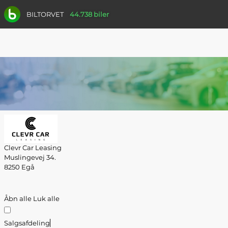
BILTORVET
44.738 biler
Clevr Car Leasing
Muslingevej 34.
8250 Egå
Åbn alle
Luk alle
Salgsafdeling