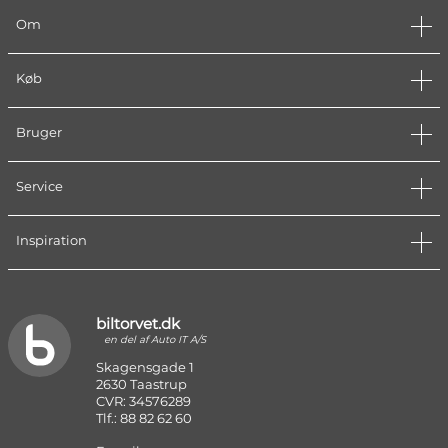
Om
Køb
Bruger
Service
Inspiration
biltorvet.dk
en del af Auto IT A/S
Skagensgade 1
2630 Taastrup
CVR: 34576289
Tlf.: 88 82 62 60