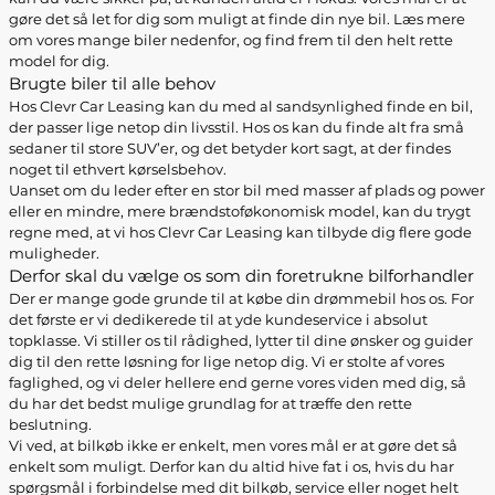
gøre det så let for dig som muligt at finde din nye bil. Læs mere
om vores mange biler nedenfor, og find frem til den helt rette
model for dig.
Brugte biler til alle behov
Hos Clevr Car Leasing kan du med al sandsynlighed finde en bil,
der passer lige netop din livsstil. Hos os kan du finde alt fra små
sedaner til store SUV’er, og det betyder kort sagt, at der findes
noget til ethvert kørselsbehov.
Uanset om du leder efter en stor bil med masser af plads og power
eller en mindre, mere brændstoføkonomisk model, kan du trygt
regne med, at vi hos Clevr Car Leasing kan tilbyde dig flere gode
muligheder.
Derfor skal du vælge os som din foretrukne bilforhandler
Der er mange gode grunde til at købe din drømmebil hos os. For
det første er vi dedikerede til at yde kundeservice i absolut
topklasse. Vi stiller os til rådighed, lytter til dine ønsker og guider
dig til den rette løsning for lige netop dig. Vi er stolte af vores
faglighed, og vi deler hellere end gerne vores viden med dig, så
du har det bedst mulige grundlag for at træffe den rette
beslutning.
Vi ved, at bilkøb ikke er enkelt, men vores mål er at gøre det så
enkelt som muligt. Derfor kan du altid hive fat i os, hvis du har
spørgsmål i forbindelse med dit bilkøb, service eller noget helt