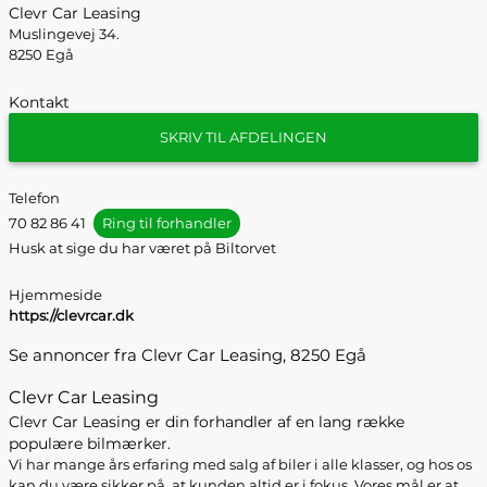
Clevr Car Leasing
Muslingevej 34.
8250 Egå
Kontakt
SKRIV TIL AFDELINGEN
Telefon
70 82 86 41
Ring til forhandler
Husk at sige du har været på Biltorvet
Hjemmeside
https://clevrcar.dk
Se annoncer fra Clevr Car Leasing, 8250 Egå
Clevr Car Leasing
Clevr Car Leasing er din forhandler af en lang række
populære bilmærker.
Vi har mange års erfaring med salg af biler i alle klasser, og hos os
kan du være sikker på, at kunden altid er i fokus. Vores mål er at