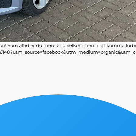
on! Som altid er du mere end velkommen til at komme forbi t
st-dsg/3116148?utm_source=facebook&utm_medium=organic&u