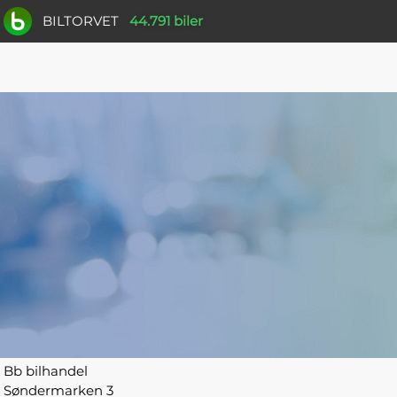
BILTORVET
44.791 biler
Bb bilhandel
Søndermarken 3