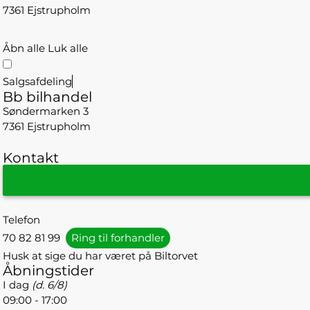
7361 Ejstrupholm
Åbn alle
Luk alle
Salgsafdeling
Bb bilhandel
Søndermarken 3
7361 Ejstrupholm
Kontakt
Telefon
70 82 81 99
Ring til forhandler
Husk at sige du har været på Biltorvet
Åbningstider
I dag
(d. 6/8)
09:00 - 17:00