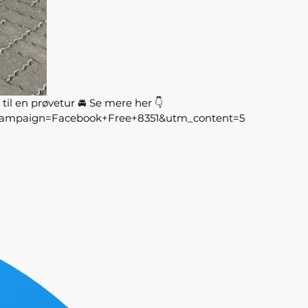
il en prøvetur 🚘 Se mere her 👇
tm_campaign=Facebook+Free+8351&utm_content=5