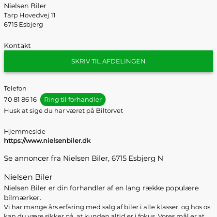
Nielsen Biler
Tarp Hovedvej 11
6715 Esbjerg
Kontakt
SKRIV TIL AFDELINGEN
Telefon
70 81 86 16
Ring til forhandler
Husk at sige du har været på Biltorvet
Hjemmeside
https://www.nielsenbiler.dk
Se annoncer fra Nielsen Biler, 6715 Esbjerg N
Nielsen Biler
Nielsen Biler er din forhandler af en lang række populære
bilmærker.
Vi har mange års erfaring med salg af biler i alle klasser, og hos os
kan du være sikker på, at kunden altid er i fokus. Vores mål er at