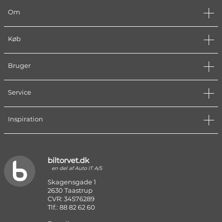
Om
Køb
Bruger
Service
Inspiration
biltorvet.dk
en del af Auto IT A/S
Skagensgade 1
2630 Taastrup
CVR: 34576289
Tlf.: 88 82 62 60