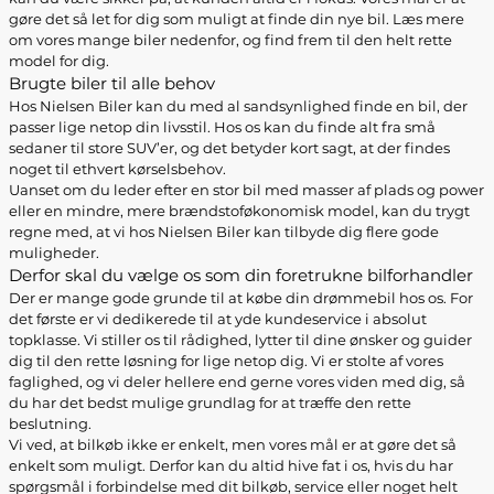
gøre det så let for dig som muligt at finde din nye bil. Læs mere
om vores mange biler nedenfor, og find frem til den helt rette
model for dig.
Brugte biler til alle behov
Hos Nielsen Biler kan du med al sandsynlighed finde en bil, der
passer lige netop din livsstil. Hos os kan du finde alt fra små
sedaner til store SUV’er, og det betyder kort sagt, at der findes
noget til ethvert kørselsbehov.
Uanset om du leder efter en stor bil med masser af plads og power
eller en mindre, mere brændstoføkonomisk model, kan du trygt
regne med, at vi hos Nielsen Biler kan tilbyde dig flere gode
muligheder.
Derfor skal du vælge os som din foretrukne bilforhandler
Der er mange gode grunde til at købe din drømmebil hos os. For
det første er vi dedikerede til at yde kundeservice i absolut
topklasse. Vi stiller os til rådighed, lytter til dine ønsker og guider
dig til den rette løsning for lige netop dig. Vi er stolte af vores
faglighed, og vi deler hellere end gerne vores viden med dig, så
du har det bedst mulige grundlag for at træffe den rette
beslutning.
Vi ved, at bilkøb ikke er enkelt, men vores mål er at gøre det så
enkelt som muligt. Derfor kan du altid hive fat i os, hvis du har
spørgsmål i forbindelse med dit bilkøb, service eller noget helt