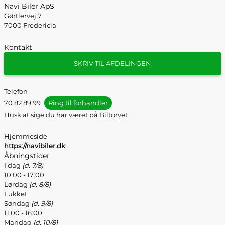
Navi Biler ApS
Gørtlervej 7
7000 Fredericia
Kontakt
SKRIV TIL AFDELINGEN
Telefon
70 82 89 99
Ring til forhandler
Husk at sige du har været på Biltorvet
Hjemmeside
https://navibiler.dk
Åbningstider
I dag
(d. 7/8)
10:00 - 17:00
Lørdag
(d. 8/8)
Lukket
Søndag
(d. 9/8)
11:00 - 16:00
Mandag
(d. 10/8)