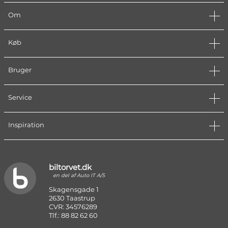
Om
Køb
Bruger
Service
Inspiration
biltorvet.dk
en del af Auto IT A/S
Skagensgade 1
2630 Taastrup
CVR: 34576289
Tlf.: 88 82 62 60