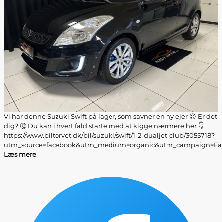
Vi har denne Suzuki Swift på lager, som savner en ny ejer 😉 Er det
dig? 🤔 Du kan i hvert fald starte med at kigge nærmere her 👇
https://www.biltorvet.dk/bil/suzuki/swift/1-2-dualjet-club/3055718?
utm_source=facebook&utm_medium=organic&utm_campaign=Fac
Læs mere