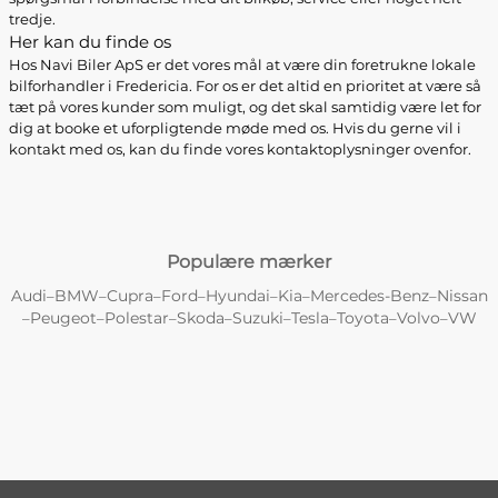
tredje.
Her kan du finde os
Hos Navi Biler ApS er det vores mål at være din foretrukne lokale
bilforhandler i Fredericia. For os er det altid en prioritet at være så
tæt på vores kunder som muligt, og det skal samtidig være let for
dig at booke et uforpligtende møde med os. Hvis du gerne vil i
kontakt med os, kan du finde vores kontaktoplysninger ovenfor.
Populære mærker
Audi
BMW
Cupra
Ford
Hyundai
Kia
Mercedes-Benz
Nissan
–
–
–
–
–
–
–
Peugeot
Polestar
Skoda
Suzuki
Tesla
Toyota
Volvo
VW
–
–
–
–
–
–
–
–