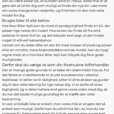
kan du være sikker på, at kunden altid er i fokus. Vores mål er at
gøre det så let for dig som muligt at finde din nye bil. Læs mere
om vores mange biler nedenfor, og find frem til den helt rette
model for dig.
Brugte biler til alle behov
Hos Navi Biler ApS kan du med al sandsynlighed finde en bil, der
passer lige netop din livsstil. Hos os kan du finde alt fra små
sedaner til store SUV’er, og det betyder kort sagt, at der findes
noget til ethvert kørselsbehov.
Uanset om du leder efter en stor bil med masser af plads og power
eller en mindre, mere brændstoføkonomisk model, kan du trygt
regne med, at vi hos Navi Biler ApS kan tilbyde dig flere gode
muligheder.
Derfor skal du vælge os som din foretrukne bilforhandler
Der er mange gode grunde til at købe din drømmebil hos os. For
det første er vi dedikerede til at yde kundeservice i absolut
topklasse. Vi stiller os til rådighed, lytter til dine ønsker og guider
dig til den rette løsning for lige netop dig. Vi er stolte af vores
faglighed, og vi deler hellere end gerne vores viden med dig, så
du har det bedst mulige grundlag for at træffe den rette
beslutning.
Vi ved, at bilkøb ikke er enkelt, men vores mål er at gøre det så
enkelt som muligt. Derfor kan du altid hive fat i os, hvis du har
spørgsmål i forbindelse med dit bilkøb, service eller noget helt