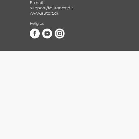
E-mail:
support@biltorvet.dk
www.autoit.dk
Følg os