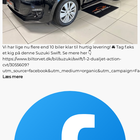
Vi har lige nu flere end 10 biler klar til hurtig levering! 🚘 Tag f.eks
et kig på denne Suzuki Swift. Se mere her 👇
https://www.biltorvet.dk/bil/suzuki/swift/1-2-dualjet-action-
cvt/3055609?
utm_source=facebook&utm_medium=organic&utm_campaign=Fac
Læs mere