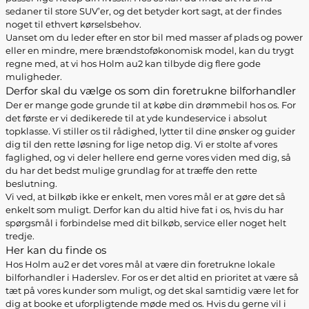
sedaner til store SUV’er, og det betyder kort sagt, at der findes
noget til ethvert kørselsbehov.
Uanset om du leder efter en stor bil med masser af plads og power
eller en mindre, mere brændstoføkonomisk model, kan du trygt
regne med, at vi hos Holm au2 kan tilbyde dig flere gode
muligheder.
Derfor skal du vælge os som din foretrukne bilforhandler
Der er mange gode grunde til at købe din drømmebil hos os. For
det første er vi dedikerede til at yde kundeservice i absolut
topklasse. Vi stiller os til rådighed, lytter til dine ønsker og guider
dig til den rette løsning for lige netop dig. Vi er stolte af vores
faglighed, og vi deler hellere end gerne vores viden med dig, så
du har det bedst mulige grundlag for at træffe den rette
beslutning.
Vi ved, at bilkøb ikke er enkelt, men vores mål er at gøre det så
enkelt som muligt. Derfor kan du altid hive fat i os, hvis du har
spørgsmål i forbindelse med dit bilkøb, service eller noget helt
tredje.
Her kan du finde os
Hos Holm au2 er det vores mål at være din foretrukne lokale
bilforhandler i Haderslev. For os er det altid en prioritet at være så
tæt på vores kunder som muligt, og det skal samtidig være let for
dig at booke et uforpligtende møde med os. Hvis du gerne vil i