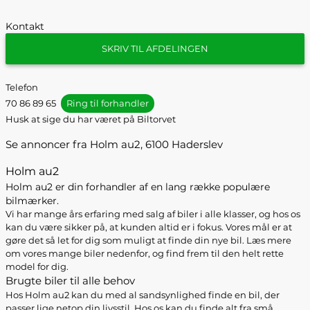
Kontakt
SKRIV TIL AFDELINGEN
Telefon
70 86 89 65
Ring til forhandler
Husk at sige du har været på Biltorvet
Se annoncer fra Holm au2, 6100 Haderslev
Holm au2
Holm au2 er din forhandler af en lang række populære
bilmærker.
Vi har mange års erfaring med salg af biler i alle klasser, og hos os
kan du være sikker på, at kunden altid er i fokus. Vores mål er at
gøre det så let for dig som muligt at finde din nye bil. Læs mere
om vores mange biler nedenfor, og find frem til den helt rette
model for dig.
Brugte biler til alle behov
Hos Holm au2 kan du med al sandsynlighed finde en bil, der
passer lige netop din livsstil. Hos os kan du finde alt fra små