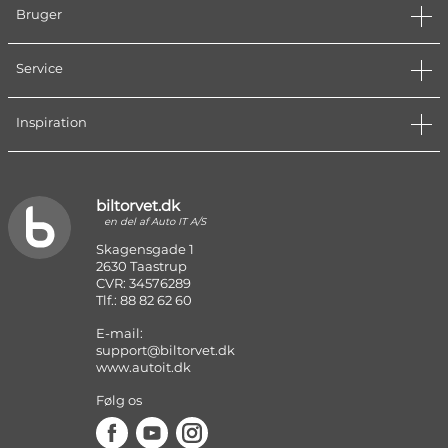
Bruger
Service
Inspiration
biltorvet.dk
en del af Auto IT A/S
Skagensgade 1
2630 Taastrup
CVR: 34576289
Tlf.: 88 82 62 60
E-mail:
support@biltorvet.dk
www.autoit.dk
Følg os