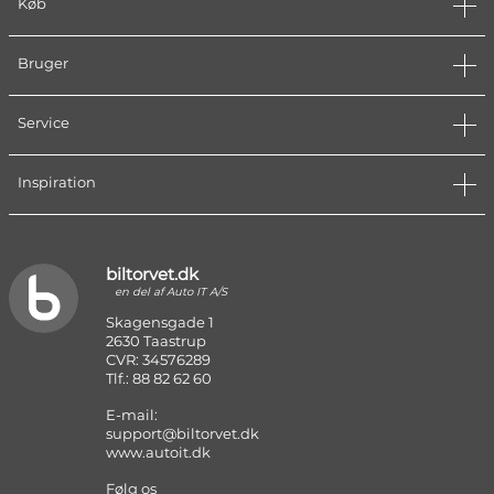
Køb
Bruger
Service
Inspiration
biltorvet.dk
en del af Auto IT A/S
Skagensgade 1
2630 Taastrup
CVR: 34576289
Tlf.: 88 82 62 60
E-mail:
support@biltorvet.dk
www.autoit.dk
Følg os