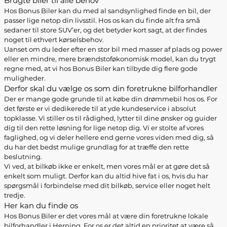
Brugte biler til alle behov
Hos Bonus Biler kan du med al sandsynlighed finde en bil, der
passer lige netop din livsstil. Hos os kan du finde alt fra små
sedaner til store SUV’er, og det betyder kort sagt, at der findes
noget til ethvert kørselsbehov.
Uanset om du leder efter en stor bil med masser af plads og power
eller en mindre, mere brændstoføkonomisk model, kan du trygt
regne med, at vi hos Bonus Biler kan tilbyde dig flere gode
muligheder.
Derfor skal du vælge os som din foretrukne bilforhandler
Der er mange gode grunde til at købe din drømmebil hos os. For
det første er vi dedikerede til at yde kundeservice i absolut
topklasse. Vi stiller os til rådighed, lytter til dine ønsker og guider
dig til den rette løsning for lige netop dig. Vi er stolte af vores
faglighed, og vi deler hellere end gerne vores viden med dig, så
du har det bedst mulige grundlag for at træffe den rette
beslutning.
Vi ved, at bilkøb ikke er enkelt, men vores mål er at gøre det så
enkelt som muligt. Derfor kan du altid hive fat i os, hvis du har
spørgsmål i forbindelse med dit bilkøb, service eller noget helt
tredje.
Her kan du finde os
Hos Bonus Biler er det vores mål at være din foretrukne lokale
bilforhandler i Herning. For os er det altid en prioritet at være så