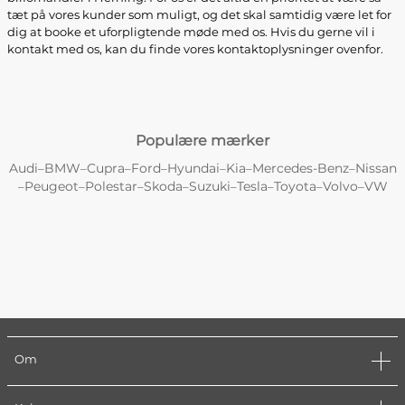
tæt på vores kunder som muligt, og det skal samtidig være let for
dig at booke et uforpligtende møde med os. Hvis du gerne vil i
kontakt med os, kan du finde vores kontaktoplysninger ovenfor.
Populære mærker
Audi
BMW
Cupra
Ford
Hyundai
Kia
Mercedes-Benz
Nissan
–
–
–
–
–
–
–
Peugeot
Polestar
Skoda
Suzuki
Tesla
Toyota
Volvo
VW
–
–
–
–
–
–
–
–
Om